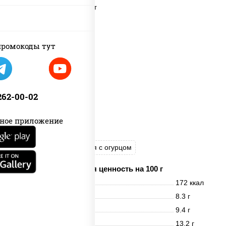
ромокоды тут
 262-00-02
ное приложение
Канада
Филадельфия с огурцом
Пищевая ценность на 100 г
Энерг. ценность
172 ккал
Белки
8.3 г
Жиры
9.4 г
Углеводы
13.2 г