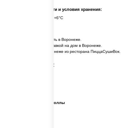
Срок годности и условия хранения:
6 часов при t° от +2°C до +6°C
12 шт.
✅ Ассорти Дракон заказать в Воронеже.
✅ Ассорти Дракон с доставкой на дом в Воронеже.
✅ Ассорти Дракон в Воронеже из ресторана ПиццаСушиВок.
Категории товара:
Сет пицца роллы
Суши вок ассорти
Ассорти сеты
Пицца суши вок сеты роллы
Пицца суши вок сеты
Сеты суши вок