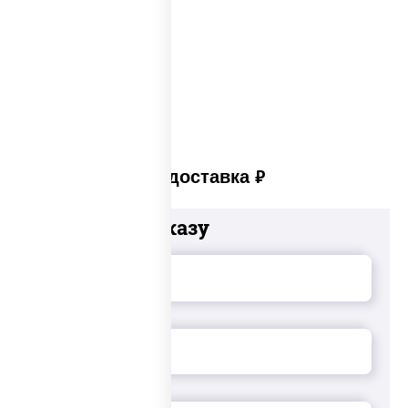
Суши в суши сет
Суши сет солнцево
Суши set
Платная доставка
руб
Добавьте к заказу