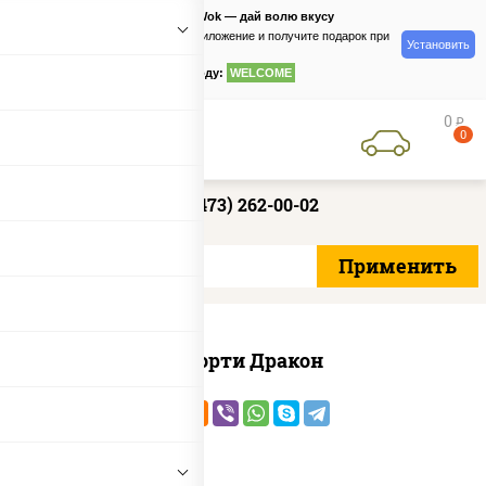
PizzaSushiWok — дай волю вкусу
Скачайте приложение и получите подарок при
Установить
заказе
по промокоду:
WELCOME
0
руб
0
+7 (473) 262-00-02
Ассорти Дракон