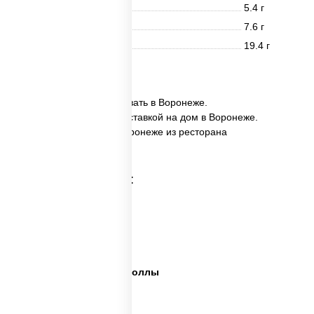
Белки
5.4 г
Жиры
7.6 г
Углеводы
19.4 г
34 шт.
✅ Ассорти Сайтама заказать в Воронеже.
✅ Ассорти Сайтама с доставкой на дом в Воронеже.
✅ Ассорти Сайтама в Воронеже из ресторана
ПиццаСушиВок.
Категории товара:
Сет пицца роллы
Суши вок ассорти
Ассорти сеты
Пицца суши вок сеты роллы
Пицца суши вок сеты