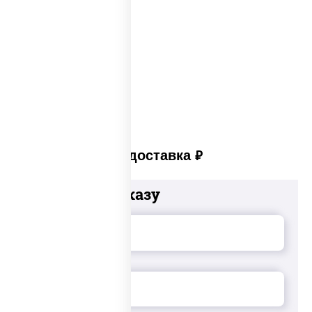
Сеты суши вок
Суши в суши сет
Суши сет солнцево
Суши set
Платная доставка
руб
Добавьте к заказу