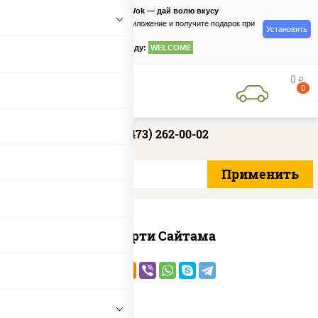
PizzaSushiWok — дай волю вкусу
Скачайте приложение и получите подарок при
Установить
заказе
по промокоду:
WELCOME
0
руб
0
+7 (473) 262-00-02
Ассорти Сайтама