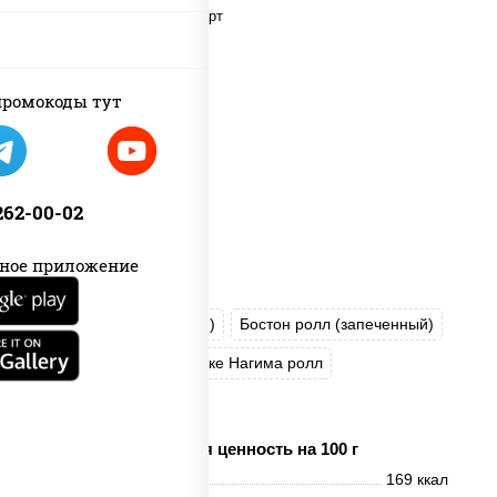
ромокоды тут
 262-00-02
ное приложение
Хотто ролл (запеченный)
Бостон ролл (запеченный)
Темпура Чиз ролл
Сяке Нагима ролл
Калифорния Лайт
Пищевая ценность на 100 г
Энерг. ценность
169 ккал