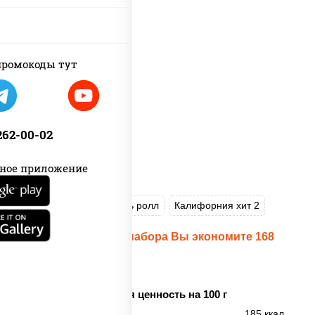
ромокоды тут
 262-00-02
ное приложение
Пицца Цезарь
Цезарь ролл
Калифорния хит 2
При заказе данного набора Вы экономите 168
рублей!
Пищевая ценность на 100 г
Энерг. ценность
185 ккал