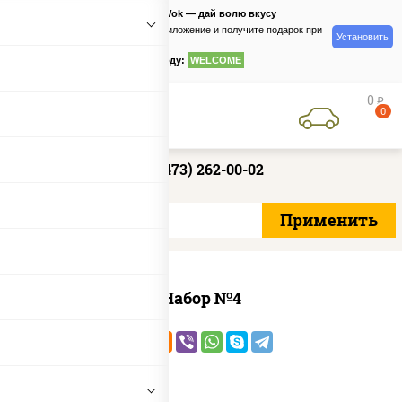
PizzaSushiWok — дай волю вкусу
Скачайте приложение и получите подарок при
Установить
заказе
по промокоду:
WELCOME
0
руб
0
+7 (473) 262-00-02
Набор №4