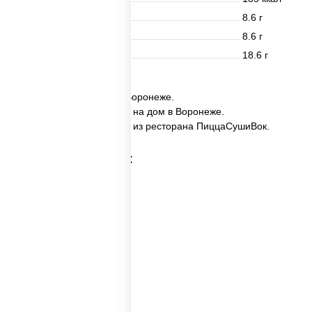
Белки
8.6 г
Жиры
8.6 г
Углеводы
18.6 г
✅ Набор №4 заказать в Воронеже.
✅ Набор №4 с доставкой на дом в Воронеже.
✅ Набор №4 в Воронеже из ресторана ПиццаСушиВок.
Категории товара:
Пицца наборы
Суши вок наборы
Набор суш