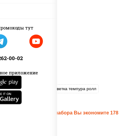
ромокоды тут
 262-00-02
ное приложение
Пицца Чизбургер
Креветка темпура ролл
Цезарь темпура ролл
При заказе данного набора Вы экономите 178
рублей!