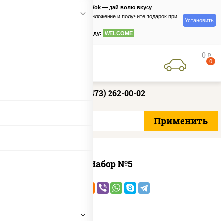
PizzaSushiWok — дай волю вкусу
Скачайте приложение и получите подарок при
Установить
заказе
по промокоду:
WELCOME
0
руб
0
+7 (473) 262-00-02
Набор №5