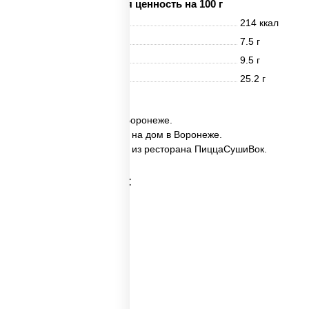
Пищевая ценность на 100 г
Энерг. ценность
214 ккал
Белки
7.5 г
Жиры
9.5 г
Углеводы
25.2 г
✅ Набор №5 заказать в Воронеже.
✅ Набор №5 с доставкой на дом в Воронеже.
✅ Набор №5 в Воронеже из ресторана ПиццаСушиВок.
Категории товара:
Пицца наборы
Суши вок наборы
Набор суш