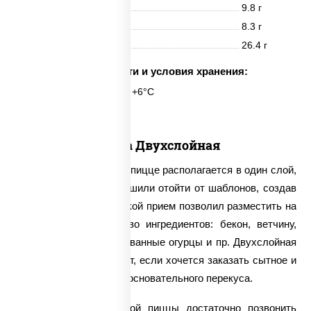
Белки
9.8 г
Жиры
8.3 г
Углеводы
26.4 г
Срок годности и условия хранения:
24 часа при t° от +2°C до +6°C
Пицца Двухслойная
Традиционно начинка в пицце располагается в один слой,
однако наши повара решили отойти от шаблонов, создав
двухслойную пиццу. Такой прием позволил разместить на
тонком тесте множество ингредиентов: бекон, ветчину,
куриную грудку, маринованные огурцы и пр. Двухслойная
пицца отлично подойдет, если хочется заказать сытное и
калорийное блюдо для основательного перекуса.
Для заказа двухслойной пиццы достаточно позвонить