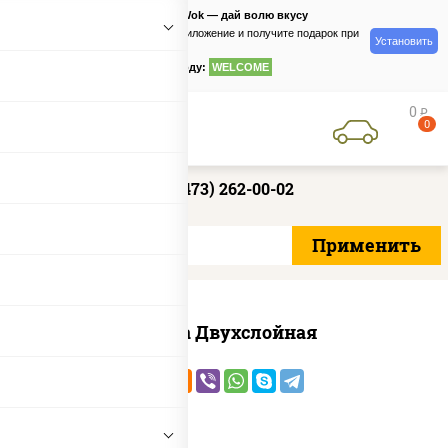
PizzaSushiWok — дай волю вкусу
Скачайте приложение и получите подарок при
Установить
заказе
по промокоду:
WELCOME
0
руб
0
+7 (473) 262-00-02
Пицца Двухслойная