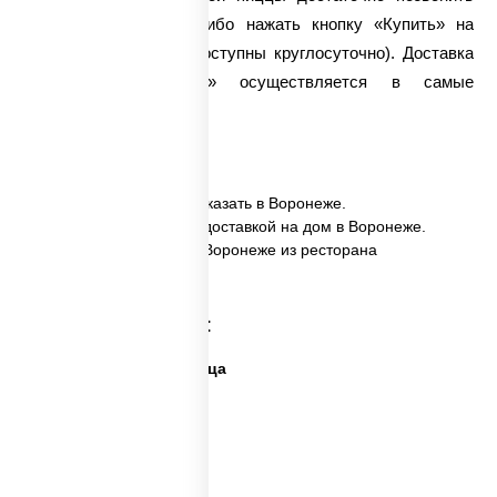
нашим диспетчерам либо нажать кнопку «Купить» на
сайте (оба варианта доступны круглосуточно).
Доставка
пиццы
«Двухслойная» осуществляется в самые
кратчайшие сроки.
✅ Пицца Двухслойная заказать в Воронеже.
✅ Пицца Двухслойная с доставкой на дом в Воронеже.
✅ Пицца Двухслойная в Воронеже из ресторана
ПиццаСушиВок.
Категории товара:
Дешевая и вкусная пицца
Дорогая пицца
Пицца 500 грамм
Каталог пицц