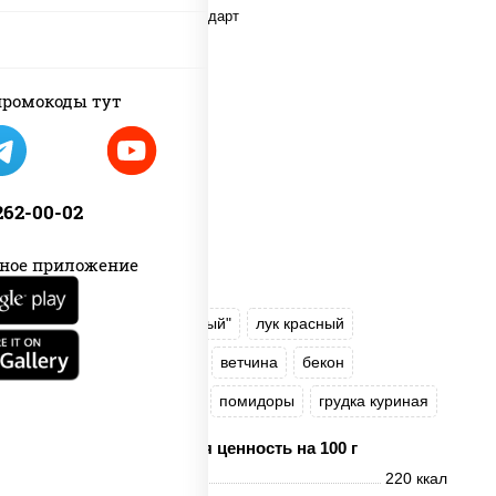
ромокоды тут
 262-00-02
ное приложение
соус "Томатно - горчичный"
лук красный
огурцы маринованные
ветчина
бекон
моцарелла для пиццы
помидоры
грудка куриная
Пищевая ценность на 100 г
Энерг. ценность
220 ккал