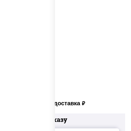
Пицца из печи
Big pizza
Пицца 300 грамм
Популярные пиццы
Лучшая пицца
Лучшая пицца Москвы
Пицца много сыра
Пицца в пицца печи
Платная доставка
руб
Добавьте к заказу