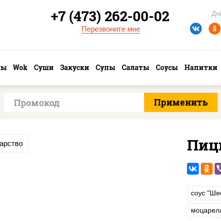
+7 (473) 262-00-02
Де
Перезвоните мне
лы
Wok
Суши
Закуски
Супы
Салаты
Соусы
Напитки
Пиц
арство
соус "Ше
моцарел