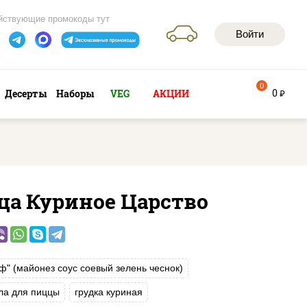
йствующие промокоды тут
Войти
0
0
Десерты
Наборы
VEG
АКЦИИ
руб
ца Куриное Царство
ф" (майонез соус соевый зелень чеснок)
ла для пиццы
грудка куриная