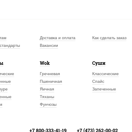
там
Доставка и оплата
Как сделать заказ
стандарты
Вакансии
лы
Wok
Суши
ические
Гречневая
Классические
енные
Пшеничная
Спайс
пуре
Яичная
Запеченные
енные
Тяханы
м
Фунчозы
+7 800-333-41-19
+7 (473) 262-00-02