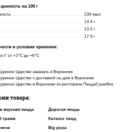
ценность на 100 г
нность
239 ккал
14.4 г
13.5 г
17.9 г
ности и условия хранения:
и t° от +2°C до +6°C
уриное Царство заказать в Воронеже.
уриное Царство с доставкой на дом в Воронеже.
уриное Царство в Воронеже из ресторана ПиццаСушиВок.
рии товара:
и вкусная пицца
Дорогая пицца
0 грамм
Каталог пицц
 печи
Big pizza