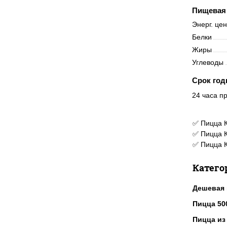
Пищевая 
Энерг. це
Белки
Жиры
Углеводы
Срок год
24 часа пр
✅ Пицца К
✅ Пицца К
✅ Пицца К
Катего
Дешевая 
Пицца 50
Пицца из