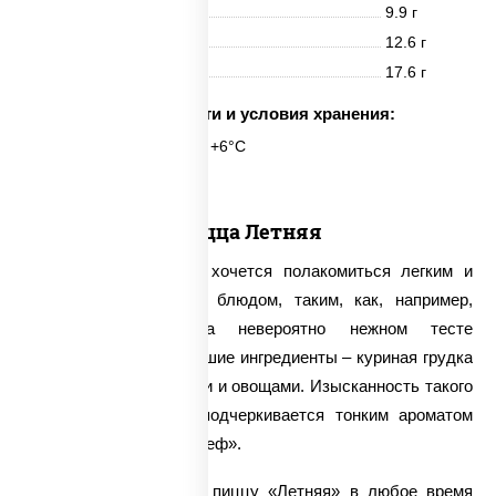
Белки
9.9 г
Жиры
12.6 г
Углеводы
17.6 г
Срок годности и условия хранения:
24 часа при t° от +2°C до +6°C
Пицца Летняя
В жаркие летние дни хочется полакомиться легким и
одновременно сытным блюдом, таким, как, например,
пицца «Летняя». На невероятно нежном тесте
расположились свежайшие ингредиенты – куриная грудка
со свежими помидорами и овощами. Изысканность такого
сочетания продуктов подчеркивается тонким ароматом
Моцареллы и соуса «Шеф».
У нас можно заказать пиццу «Летняя» в любое время