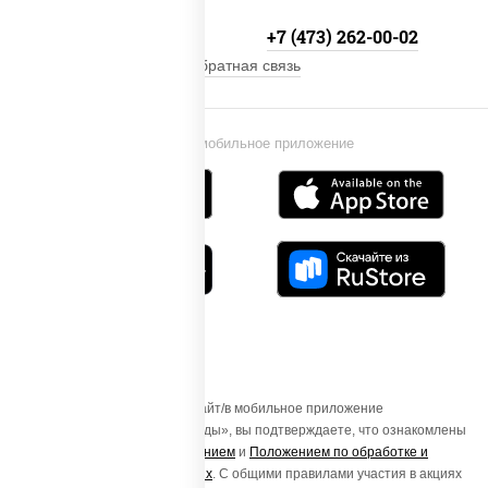
+7 800-333-41-19
+7 (473) 262-00-02
Обратная связь
Установи мобильное приложение
Осуществляя вход на этот Сайт/в мобильное приложение
«ПиццаСушиВок - доставка еды», вы подтверждаете, что ознакомлены
с
Пользовательским соглашением
и
Положением по обработке и
защите персональных данных
. С общими правилами участия в акциях