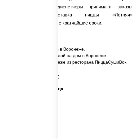
суток, ведь наши диспетчеры принимают заказы
круглосуточно.
Доставка пиццы
«Летняя»
осуществляется в самые кратчайшие сроки.
✅ Пицца Летняя заказать в Воронеже.
✅ Пицца Летняя с доставкой на дом в Воронеже.
✅ Пицца Летняя в Воронеже из ресторана ПиццаСушиВок.
Категории товара:
Дешевая и вкусная пицца
Дорогая пицца
Пицца 500 грамм
Каталог пицц
Пицца из печи
Big pizza