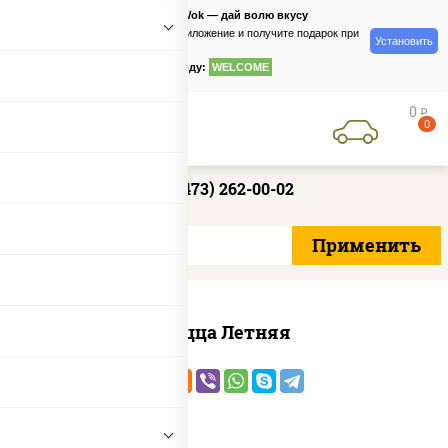
PizzaSushiWok — дай волю вкусу
Скачайте приложение и получите подарок при
Установить
заказе
по промокоду:
WELCOME
0
руб
0
+7 (473) 262-00-02
Пицца Летняя