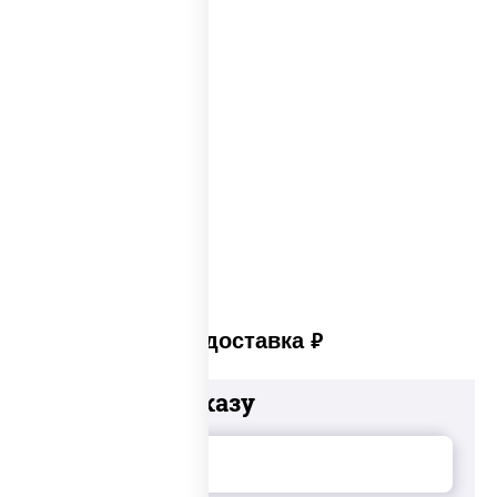
Пицца 300 грамм
Популярные пиццы
Лучшая пицца
Лучшая пицца Москвы
Пицца много сыра
Пицца в пицца печи
Платная доставка
руб
Добавьте к заказу