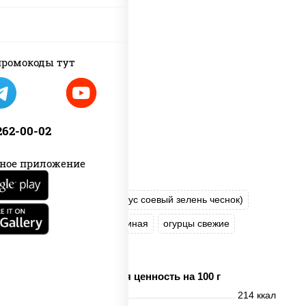
ромокоды тут
 262-00-02
ное приложение
соус "Шеф" (майонез соус соевый зелень чеснок)
помидоры
грудка куриная
огурцы свежие
моцарелла для пиццы
Пищевая ценность на 100 г
Энерг. ценность
214 ккал