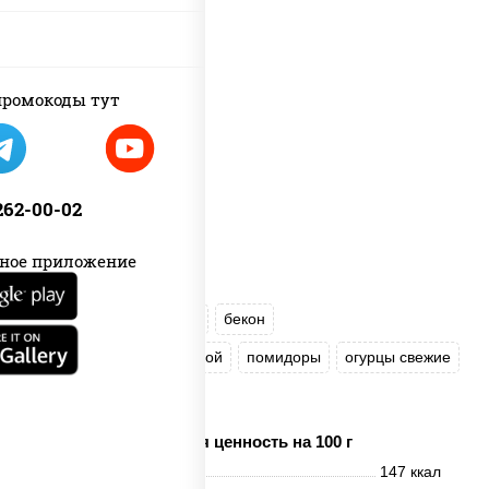
ромокоды тут
 262-00-02
ное приложение
рис
нори
майонез
бекон
куриная грудка с паприкой
помидоры
огурцы свежие
лук фри
Пищевая ценность на 100 г
Энерг. ценность
147 ккал