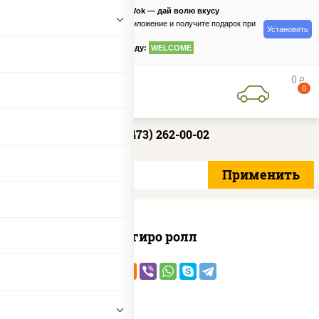
PizzaSushiWok — дай волю вкусу
Скачайте приложение и получите подарок при
Установить
заказе
по промокоду:
WELCOME
0
руб
0
+7 (473) 262-00-02
Агиро ролл