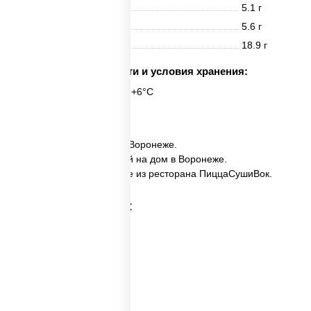
Белки
5.1 г
Жиры
5.6 г
Углеводы
18.9 г
Срок годности и условия хранения:
6 часов при t° от +2°C до +6°C
6 шт.
✅ Агиро ролл заказать в Воронеже.
✅ Агиро ролл с доставкой на дом в Воронеже.
✅ Агиро ролл в Воронеже из ресторана ПиццаСушиВок.
Категории товара: