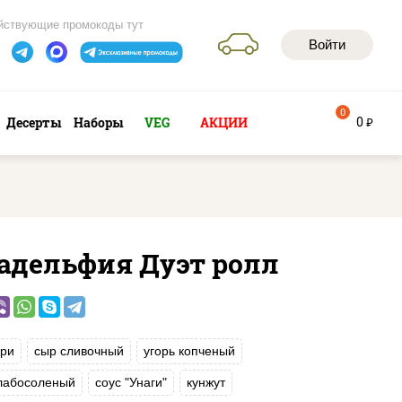
йствующие промокоды тут
Войти
0
0
Десерты
Наборы
VEG
АКЦИИ
руб
адельфия Дуэт ролл
ри
сыр сливочный
угорь копченый
слабосоленый
соус "Унаги"
кунжут