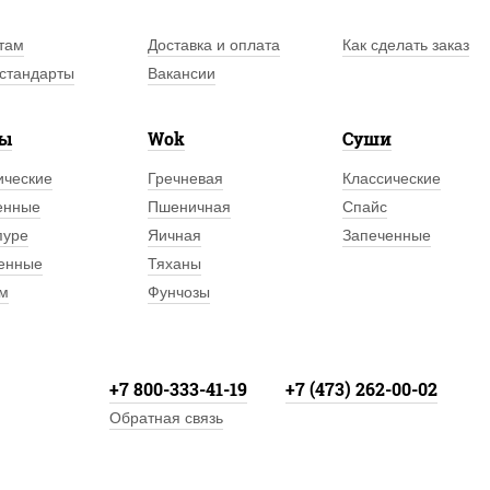
там
Доставка и оплата
Как сделать заказ
стандарты
Вакансии
лы
Wok
Суши
ические
Гречневая
Классические
енные
Пшеничная
Спайс
пуре
Яичная
Запеченные
енные
Тяханы
м
Фунчозы
+7 800-333-41-19
+7 (473) 262-00-02
Обратная связь