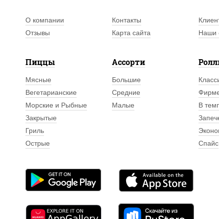
О компании
Контакты
Клиен
Отзывы
Карта сайта
Наши 
Пиццы
Ассорти
Рол
Мясные
Большие
Класс
Вегетарианские
Средние
Фирм
Морские и Рыбные
Малые
В тем
Закрытые
Запеч
Гриль
Эконо
Острые
Спайс