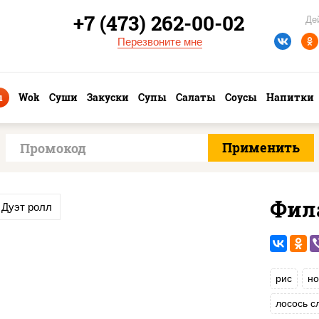
+7 (473) 262-00-02
Де
Перезвоните мне
ы
Wok
Суши
Закуски
Супы
Салаты
Соусы
Напитки
Фил
Дуэт ролл
рис
но
лосось 