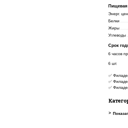
Пищевая 
Энерг. це
Белки
Жиры
Углеводы
Срок год
6 часов пр
6 шт.
✅ Филадел
✅ Филадел
✅ Филадел
Катего