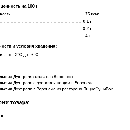
ценность на 100 г
нность
175 ккал
8.1 г
9.2 г
14 г
ности и условия хранения:
и t° от +2°C до +6°C
ьфия Дуэт ролл заказать в Воронеже.
ьфия Дуэт ролл с доставкой на дом в Воронеже.
ьфия Дуэт ролл в Воронеже из ресторана ПиццаСушиВок.
рии товара: