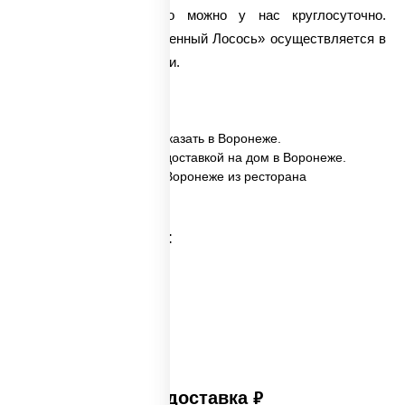
Заказать такое блюдо можно у нас круглосуточно.
Доставка ролла «Запеченный Лосось» осуществляется в
самые кратчайшие сроки.
✅ Запеченный лосось заказать в Воронеже.
✅ Запеченный лосось с доставкой на дом в Воронеже.
✅ Запеченный лосось в Воронеже из ресторана
ПиццаСушиВок.
Категории товара:
Платная доставка
руб