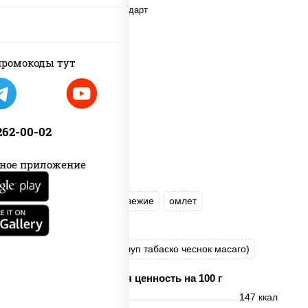
ромокоды тут
 262-00-02
ное приложение
рис
нори
огурцы свежие
омлет
лосось слабосоленый
соус "Хот" (майонез кетчуп табаско чеснок масаго)
Пищевая ценность на 100 г
Энерг. ценность
147 ккал