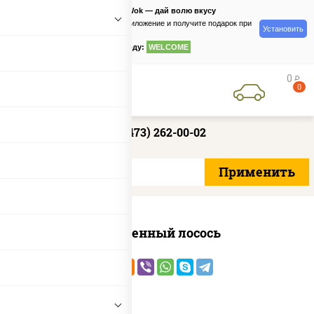
PizzaSushiWok — дай волю вкусу
Скачайте приложение и получите подарок при
Установить
заказе
по промокоду:
WELCOME
0
руб
0
+7 (473) 262-00-02
Запеченный лосось