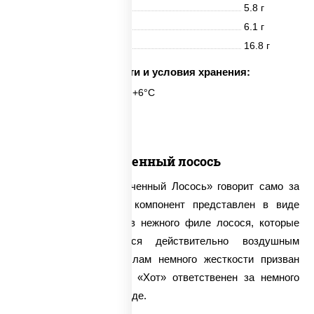
Белки
5.8 г
Жиры
6.1 г
Углеводы
16.8 г
Срок годности и условия хранения:
6 часов при t° от +2°C до +6°C
6 шт.
Запеченный лосось
Название ролла «Запеченный Лосось» говорит само за
себя – основной его компонент представлен в виде
слабосоленых кусочков нежного филе лосося, которые
эффектно дополняются действительно воздушным
омлетом. Придать роллам немного жесткости призван
свежий огурец, а соус «Хот» ответственен за немного
островатые нотки в блюде.