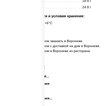
Жиры
18.8 г
Углеводы
24.8 г
Срок годности и условия хранения:
6 часов при t° от +2°C до +6°C
1 шт.
✅ Сырные уголки с беконом заказать в Воронеже.
✅ Сырные уголки с беконом с доставкой на дом в Воронеже.
✅ Сырные уголки с беконом в Воронеже из ресторана
ПиццаСушиВок.
Категории товара:
Закуски на праздничный...
Закуски на день рождения
Праздничные закуски
Закуски на день рождения...
Сеты закусок