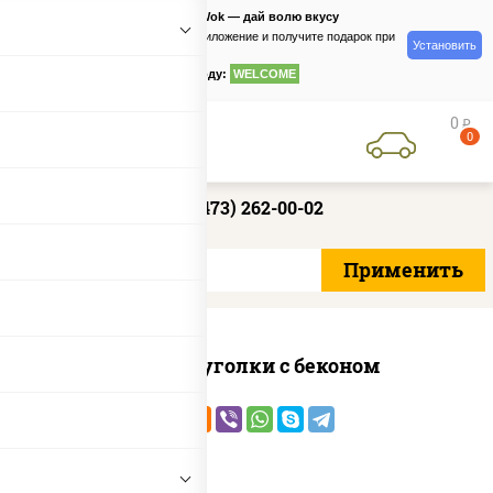
PizzaSushiWok — дай волю вкусу
Скачайте приложение и получите подарок при
Установить
заказе
по промокоду:
WELCOME
0
руб
0
+7 (473) 262-00-02
Сырные уголки с беконом