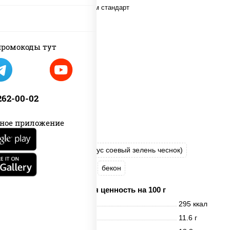
ромокоды тут
 262-00-02
ное приложение
соус "Шеф" (майонез соус соевый зелень чеснок)
моцарелла для пиццы
бекон
Пищевая ценность на 100 г
Энерг. ценность
295 ккал
Белки
11.6 г