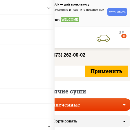
PizzaSushiWok — дай волю вкусу
Скачайте приложение и получите подарок при
Установить
заказе
по промокоду:
WELCOME
0
руб
0
+7 (473) 262-00-02
Горячие суши
Запеченные
Сортировать