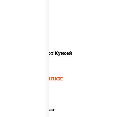
рис, нори, лосось копченый, соус "хот"
(майонез кетчуп табаско чеснок
масаго)
Хот Кунсей
Быстрые ссылки:
Предлагаем также: