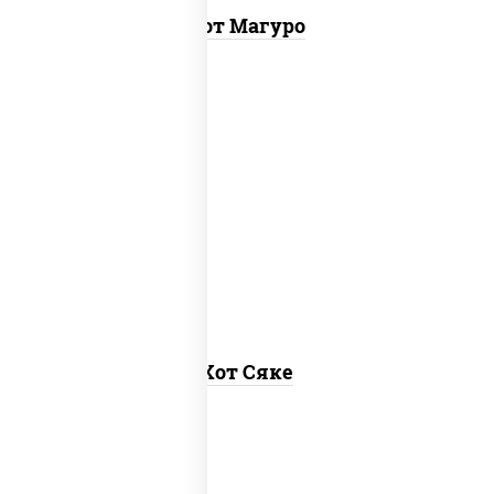
Хот Магуро
рис, нори, лосось слабосоленый, соус
"хот" (майонез кетчуп табаско чеснок
масаго)
Хот Сяке