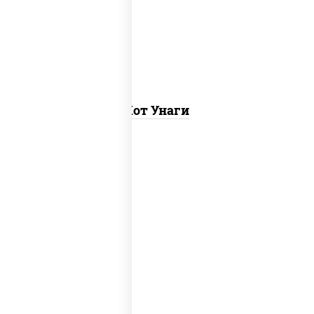
(майонез кетчуп табаско чеснок
масаго)
Хот Унаги
рис, нори, тунец, соус "хот" (майонез
кетчуп табаско чеснок масаго)