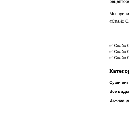
рецептор
Мы прини
«Спайс С
✅ Спайс С
✅ Спайс С
✅ Спайс С
Катего
Суши сит
Все виды
Важная р