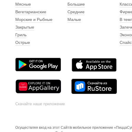
Мясные
Большие
Класс
Вегетарианские
Средние
Фирм
Морские и Рыбные
Малые
В тем
Закрытые
Запеч
Гриль
Эконо
Острые
Спайс
Скачайте наше приложение
Осуществляя вход на этот Сайт/в мобильное приложение «ПиццаСуш