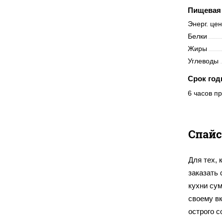
Пищевая 
Энерг. це
Белки
Жиры
Углеводы
Срок год
6 часов пр
Спайс
Для тех, 
заказать
кухни су
своему вк
острого с