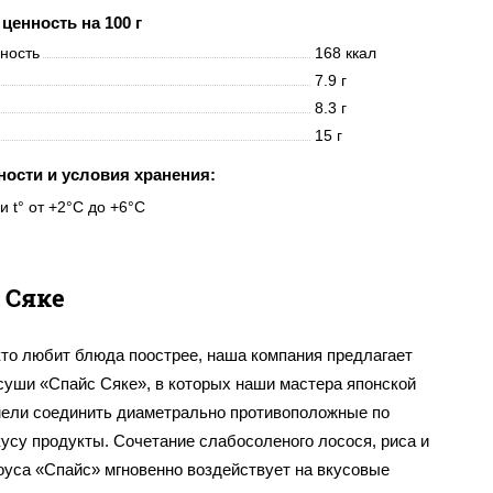
ценность на 100 г
нность
168 ккал
7.9 г
8.3 г
15 г
ности и условия хранения:
и t° от +2°C до +6°C
 Сяке
кто любит блюда поострее, наша компания предлагает
 суши «Спайс Сяке», в которых наши мастера японской
мели соединить диаметрально противоположные по
усу продукты. Сочетание слабосоленого лосося, риса и
оуса «Спайс» мгновенно воздействует на вкусовые