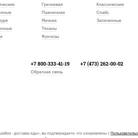
ические
Гречневая
Классические
енные
Пшеничная
Спайс
пуре
Яичная
Запеченные
енные
Тяханы
м
Фунчозы
+7 800-333-41-19
+7 (473) 262-00-02
Обратная связь
иВок - доставка еды», вы подтверждаете, что ознакомлены с
Пользовательс