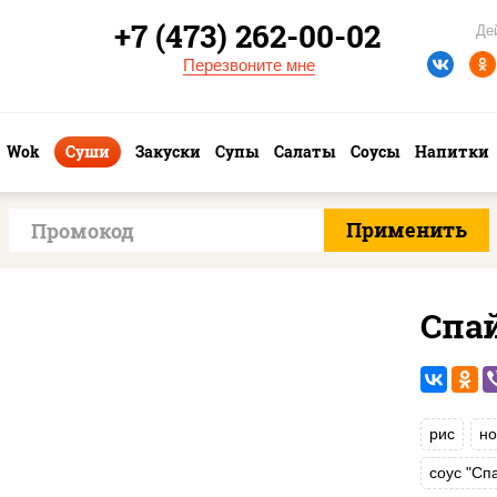
+7 (473) 262-00-02
Де
Перезвоните мне
Wok
Суши
Закуски
Супы
Салаты
Соусы
Напитки
Спа
рис
но
соус "Сп