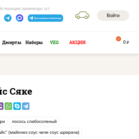
йствующие промокоды тут
Войти
0
0
Десерты
Наборы
VEG
АКЦИИ
руб
йс Сяке
ри
лосось слабосоленый
айс" (майонез соус чили соус шрирача)