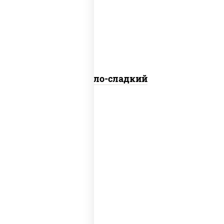
соус кисло-сладкий
Кисло-сладкий
соус "шеф" (майонез соус соевый зелень
чеснок)