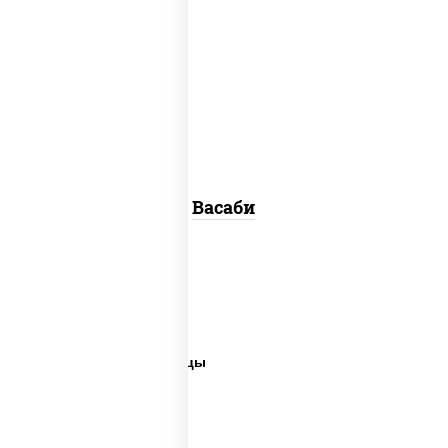
васаби
Васаби
Соусы суши
Wok соус
Белый соус для пиццы
Соус порционный
Соус вок