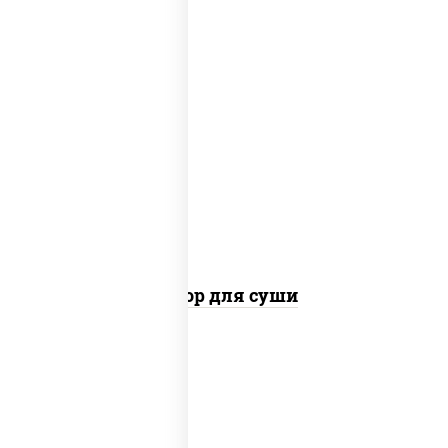
имбирь, соус "соевый", васаби
Набор для суши