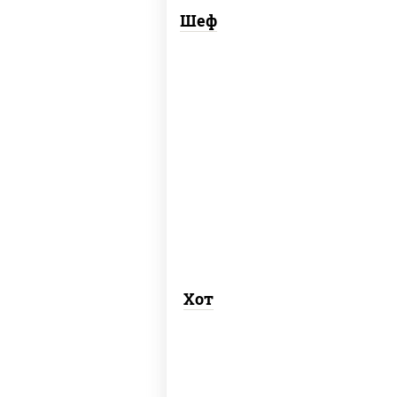
Шеф
соус "хот" (майонез кетчуп табаско
чеснок масаго)
Хот