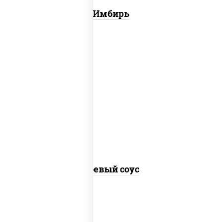
Имбирь
соус "соевый"
Соевый соус