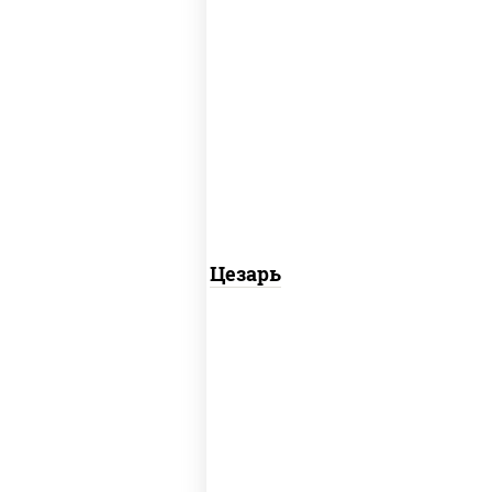
соус "цезарь" (масло растительное
загустители сахар яйца чеснок специи
перец черный консерванты)
Цезарь
сырный