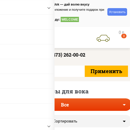
PizzaSushiWok — дай волю вкусу
Скачайте приложение и получите подарок при
Установить
заказе
по промокоду:
WELCOME
0
руб
0
+7 (473) 262-00-02
Соусы для вока
Все
Сортировать