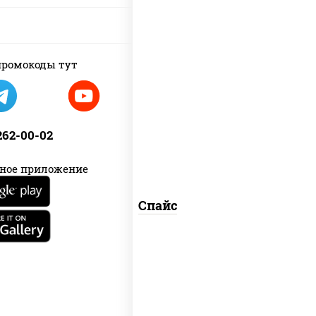
ромокоды тут
соус "спайс" (майонез соус чили соус
шрирача)
 262-00-02
ное приложение
Спайс