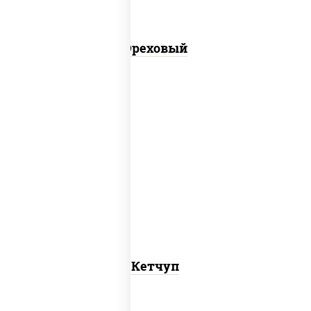
Ореховый
кетчуп
Кетчуп