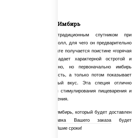
Имбирь
Имбирь считается традиционным спутником при
употреблении суши и ролл, для чего он предварительно
маринуется. В результате получается поистине «горячая
специя», которая обладает характерной остротой и
жгучестью. Удивительно, но первоначально имбирь
открывает свою сладость, а только потом показывает
свой настоящий острый вкус. Эта специя отлично
справляется с задачей стимулирования пищеварения и
улучшения кровообращения.
У нас можно заказать имбирь, который будет доставлен
круглосуточно.
Доставка Вашего заказа
будет
осуществлена в кратчайшие сроки!