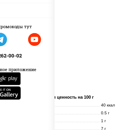
ромокоды тут
 262-00-02
ное приложение
имбирь
Пищевая ценность на 100 г
Энерг. ценность
40 ккал
Белки
0.5 г
Жиры
1 г
Углеводы
7 г