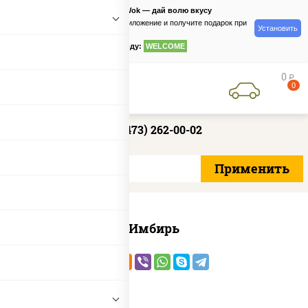
PizzaSushiWok — дай волю вкусу
Скачайте приложение и получите подарок при
Установить
заказе
по промокоду:
WELCOME
0
руб
0
+7 (473) 262-00-02
Имбирь