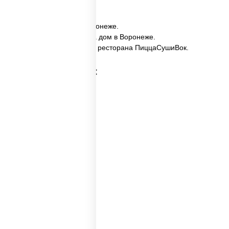
✅ Имбирь заказать в Воронеже.
✅ Имбирь с доставкой на дом в Воронеже.
✅ Имбирь в Воронеже из ресторана ПиццаСушиВок.
Категории товара:
Соусы суши
Wok соус
Соусы для вока
Белый соус для пиццы
Соус порционный
Соус вок