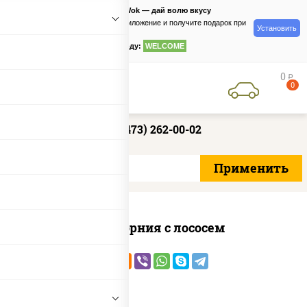
PizzaSushiWok — дай волю вкусу
Скачайте приложение и получите подарок при
Установить
заказе
по промокоду:
WELCOME
0
руб
0
+7 (473) 262-00-02
Калифорния с лососем