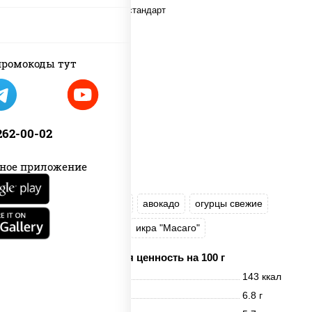
ромокоды тут
 262-00-02
ное приложение
рис
нори
майонез
авокадо
огурцы свежие
лосось слабосоленый
икра "Масаго"
Пищевая ценность на 100 г
Энерг. ценность
143 ккал
Белки
6.8 г