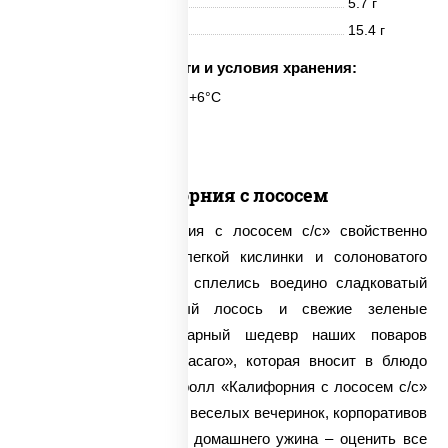
Жиры
5.7 г
Углеводы
15.4 г
Срок годности и условия хранения:
6 часов при t° от +2°C до +6°C
6 шт.
Калифорния с лососем
Для ролла «Калифорния с лососем с/с» свойственно
сочетание сладости, легкой кислинки и солоноватого
привкуса. Ведь в нем сплелись воедино сладковатый
авокадо, слабосоленый лосось и свежие зеленые
огурчики. Этот кулинарный шедевр наших поваров
дополняется икрой «Масаго», которая вносит в блюдо
особый шик. Поэтому ролл «Калифорния с лососем с/с»
идеально подойдет для веселых вечеринок, корпоративов
и даже для спокойного домашнего ужина – оценить все