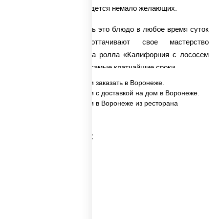
достоинства блюда найдется немало желающих.
Мы предлагаем заказать это блюдо в любое время суток
– наши повара оттачивают свое мастерство
круглосуточно. Доставка ролла «Калифорния с лососем
с/с» осуществляется в самые кратчайшие сроки.
✅ Калифорния с лососем заказать в Воронеже.
✅ Калифорния с лососем с доставкой на дом в Воронеже.
✅ Калифорния с лососем в Воронеже из ресторана
ПиццаСушиВок.
Категории товара: