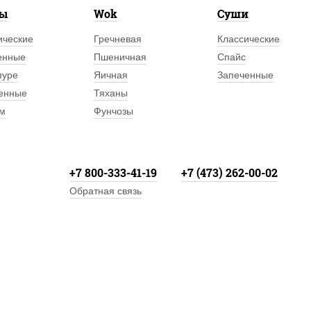
лы
Wok
Суши
ические
Гречневая
Классические
енные
Пшеничная
Спайс
пуре
Яичная
Запеченные
енные
Тяханы
м
Фунчозы
+7 800-333-41-19
+7 (473) 262-00-02
Обратная связь