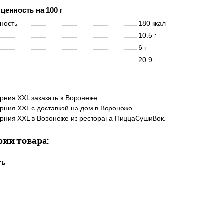
ценность на 100 г
нность
180 ккал
10.5 г
6 г
20.9 г
ния XXL заказать в Воронеже.
ния XXL с доставкой на дом в Воронеже.
рния XXL в Воронеже из ресторана ПиццаСушиВок.
рии товара: