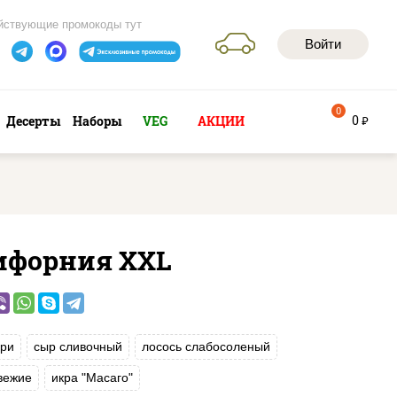
йствующие промокоды тут
Войти
0
0
Десерты
Наборы
VEG
АКЦИИ
руб
ифорния XXL
ри
сыр сливочный
лосось слабосоленый
вежие
икра "Масаго"