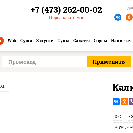
+7 (473) 262-00-02
Де
Перезвоните мне
ы
Wok
Суши
Закуски
Супы
Салаты
Соусы
Напитки
Кал
XXL
рис
но
огурцы с