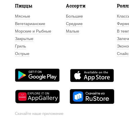
Пиццы
Ассорти
Рол
Мясные
Большие
Класс
Вегетарианские
Средние
Фирм
Морские и Рыбные
Малые
В тем
Закрытые
Запеч
Гриль
Эконо
Острые
Спайс
Скачайте наше приложение