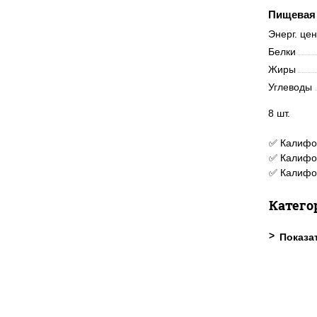
Пищевая 
Энерг. це
Белки
Жиры
Углеводы
8 шт.
✅ Калифор
✅ Калифор
✅ Калифо
Катего