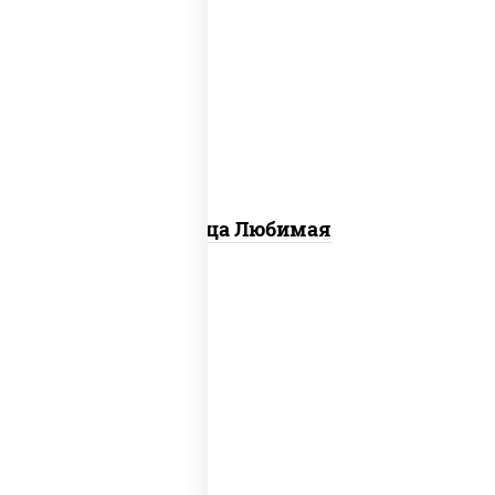
соус "шеф" (майонез соус соевый зелень
чеснок), моцарелла для пиццы,
шампиньоны св, лук красный, ветчина
Пицца Любимая
пицца соус (томаты базилик орегано
чеснок), моцарелла для пиццы, колбаса
"пепперони", бекон, свинина, соус
"гриль", лук фри