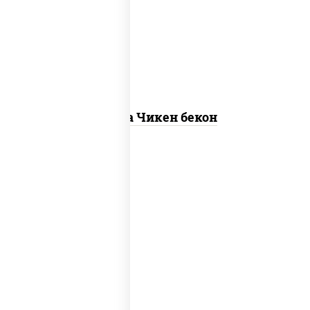
"пепперони", моцарелла для пиццы,
пицца соус (томаты базилик орегано
чеснок), помидоры, соус "горчичный"
(майонез горчица)
Пицца Чикен бекон
грибы шампиньоны в сливочном соусе,
грибы шампиньоны, чеснок, моцарелла
для пиццы, бекон, сыр "пармезан"