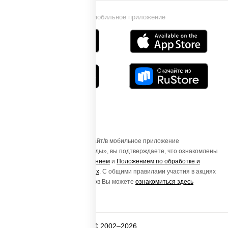
Установи мобильное приложение
Осуществляя вход на этот Сайт/в мобильное приложение
«ПиццаСушиВок - доставка еды», вы подтверждаете, что ознакомлены
с
Пользовательским соглашением
и
Положением по обработке и
защите персональных данных
. С общими правилами участия в акциях
и порядке получения подарков Вы можете
ознакомиться здесь
© 2002–2026