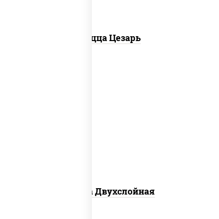
Пицца Цезарь
соус "томатно - горчичный", лук
красный, огурцы маринованные,
ветчина, бекон, моцарелла для пиццы,
помидоры, грудка куриная
Пицца Двухслойная