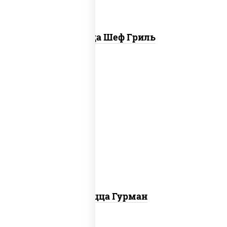
Пицца Шеф Гриль
пицца соус (томаты базилик орегано
чеснок), моцарелла для пиццы, лук
красный, колбаса "пепперони", перец
болгарский, соус "техасский барбекю"
Пицца Гурман