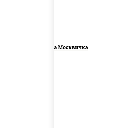
для пиццы, шампиньоны св, помидоры,
перец болгарский, говядина, грудка
куриная, бекон
Пицца Москвичка
соус "шеф" (майонез соус соевый зелень
чеснок), моцарелла для пиццы, колбаса
"пепперони", шампиньоны св, помидоры