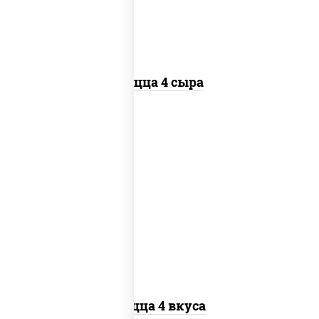
Пицца 4 сыра
пицца соус (томаты базилик орегано
чеснок), моцарелла для пиццы, колбаса
"пепперони", бекон, перец "халапеньо",
грудка куриная, помидоры, шампиньоны
св, ветчина
Пицца 4 вкуса