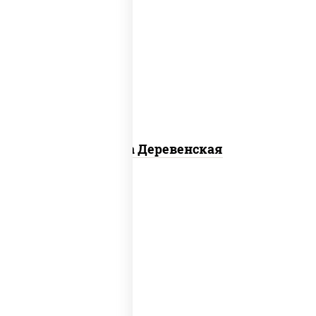
пицца соус (томаты базилик орегано
чеснок), моцарелла для пиццы, чеснок,
лук красный, шампиньоны св, свинина,
бекон
Пицца Деревенская
соус "цезарь" (масло растительное
загустители сахар яйца чеснок специи
перец черный консерванты), моцарелла
для пиццы, помидоры, грудка куриная,
бекон