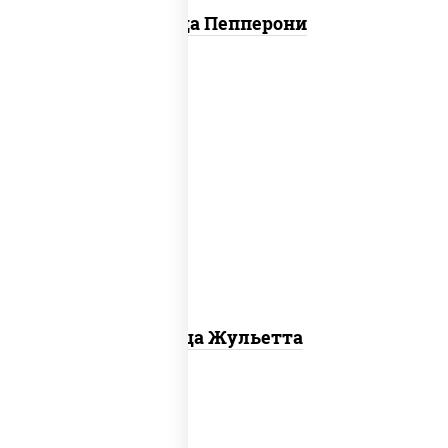
Пицца Пепперони
грибы шампиньоны, моцарелла для
пиццы
Пицца Жульетта