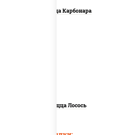
Пицца Карбонара
лосось слабосоленый, моцарелла для
пиццы, пицца соус (томаты базилик
орегано чеснок), маслины, соус "песто"
(базилик, петрушка, рукола, сыр
"пекорино-романо", кешью,
подсолнечное масло), лимон
Пицца Лосось
Быстрые ссылки: