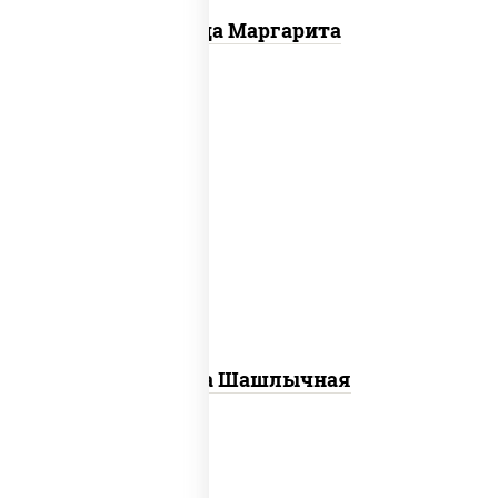
Пицца Маргарита
пицца соус (томаты базилик орегано
чеснок), моцарелла для пиццы, лук
красный, огурцы маринованные, грудка
куриная
Пицца Шашлычная