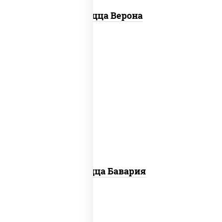
Пицца Верона
соус "горчичный" (майонез горчица),
моцарелла для пиццы, колбаса
"пепперони", ветчина, помидоры
Пицца Бавария