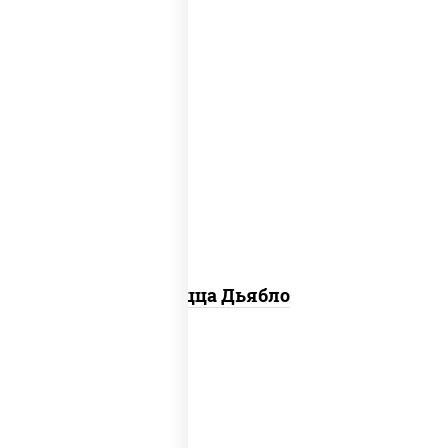
соус "техасский барбекю", моцарелла
для пиццы, лук красный, колбаса
"салями", ветчина, перец "халапеньо",
помидоры, огурцы маринованные
Пицца Дьябло
соус "горчичный" (майонез горчица),