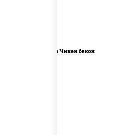
"пепперони", моцарелла для пиццы,
пицца соус (томаты базилик орегано
чеснок), помидоры, соус "горчичный"
(майонез горчица)
Пицца Чикен бекон
грибы шампиньоны в сливочном соусе,
грибы шампиньоны, чеснок, моцарелла
для пиццы, бекон, сыр "пармезан"