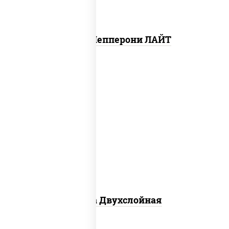
Пицца Пепперони ЛАЙТ
соус "томатно - горчичный", лук
красный, огурцы маринованные,
ветчина, бекон, моцарелла для пиццы,
помидоры, грудка куриная
Пицца Двухслойная