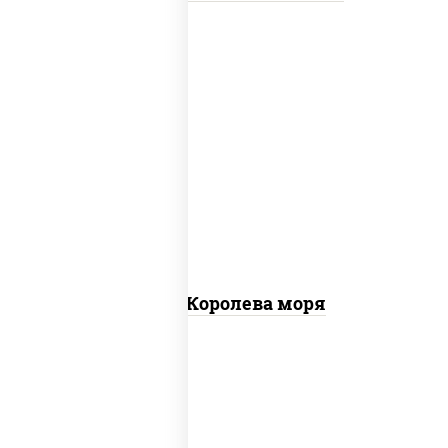
пицца соус (томаты базилик орегано
чеснок), моцарелла для пиццы, чеснок,
осьминоги, креветки тигровые,
креветки коктейльные, кальмары,
лимон
Пицца Королева моря
грудка куриная, бекон, колбаса