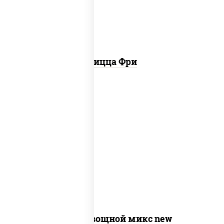
Пицца Фри
соус "шеф" (майонез соус соевый зелень
чеснок), моцарелла для пиццы,
шампиньоны св, помидоры, перец
болгарский, лук красный, соус "песто"
(базилик, петрушка, рукола, сыр
"пекорино-романо", кешью,
подсолнечное масло)
Пицца Овощной микс new