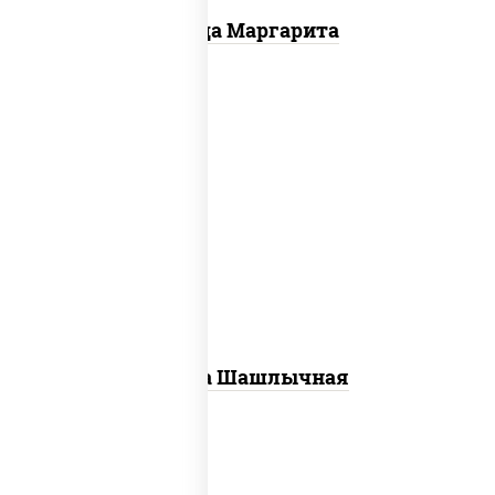
Пицца Маргарита
пицца соус (томаты базилик орегано
чеснок), моцарелла для пиццы, лук
красный, огурцы маринованные, грудка
куриная
Пицца Шашлычная