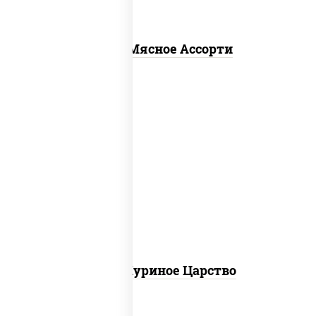
Пицца Мясное Ассорти
соус "шеф" (майонез соус соевый зелень
чеснок), моцарелла для пиццы, грудка
куриная
Пицца Куриное Царство