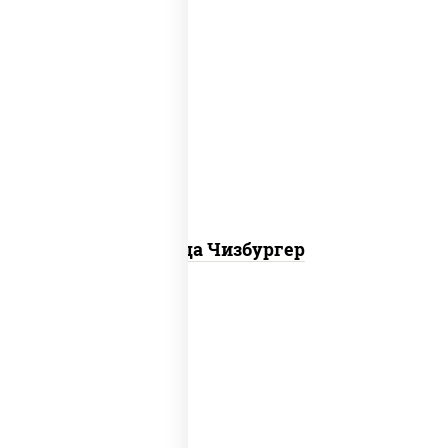
соус "гриль", моцарелла для пиццы,
огурцы маринованные, свинина, грудка
куриная, бекон
Пицца Чизбургер
пицца соус (томаты базилик орегано
чеснок), моцарелла для пиццы, сыры
моцарелла дор-блю чеддер эмменталь