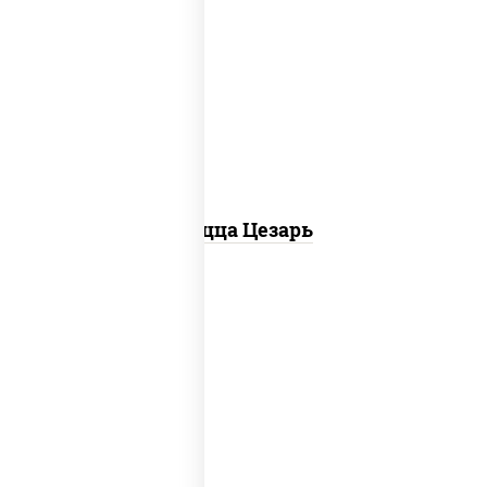
соус "цезарь" (масло растительное
загустители сахар яйца чеснок специи
перец черный консерванты), моцарелла
для пиццы, помидоры, грудка куриная,
бекон
Пицца Цезарь
пицца соус (томаты базилик орегано
чеснок), моцарелла для пиццы, колбаса
"пепперони", шампиньоны св