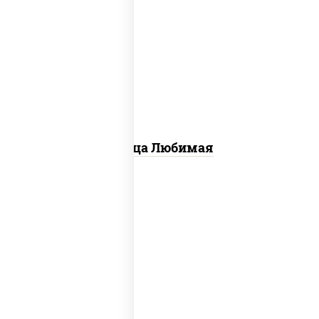
соус "шеф" (майонез соус соевый зелень
чеснок), моцарелла для пиццы,
шампиньоны св, лук красный, ветчина
Пицца Любимая
пицца соус (томаты базилик орегано
чеснок), моцарелла для пиццы, колбаса
"пепперони", бекон, свинина, соус
"гриль", лук фри