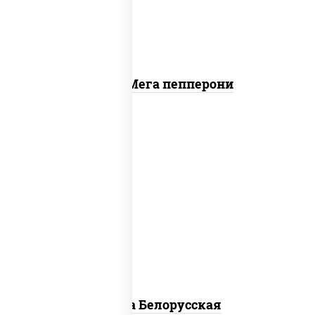
Пицца Мега пепперони
соус "горчичный" (майонез горчица),
моцарелла для пиццы, лук красный,
колбаса "салями", бекон, огурцы
маринованные, дольки картофеля, соус
"техасский барбекю"
Пицца Белорусская