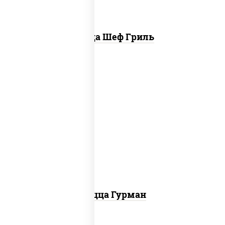
Пицца Шеф Гриль
пицца соус (томаты базилик орегано
чеснок), моцарелла для пиццы, лук
красный, колбаса "пепперони", перец
болгарский, соус "техасский барбекю"
Пицца Гурман