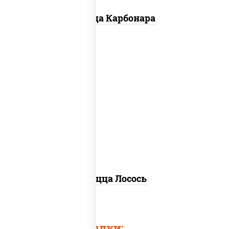
Пицца Карбонара
лосось слабосоленый, моцарелла для
пиццы, пицца соус (томаты базилик
орегано чеснок), маслины, соус "песто"
(базилик, петрушка, рукола, сыр
"пекорино-романо", кешью,
подсолнечное масло), лимон
Пицца Лосось
Быстрые ссылки: