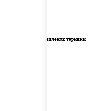
томаты "черри", грудка куриная, соус
"терияки" (соевый соус сахар крахмал
уксус), кунжут
Пицца Цыпленок терияки
пицца соус (томаты базилик орегано
чеснок), моцарелла для пиццы, колбаса
"пепперони"