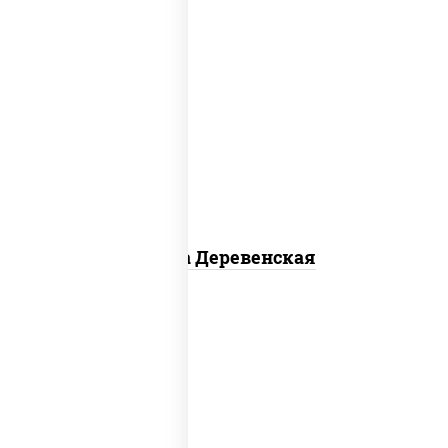
пицца соус (томаты базилик орегано
чеснок), моцарелла для пиццы, чеснок,
лук красный, шампиньоны св, свинина,
бекон
Пицца Деревенская
соус "шеф" (майонез соус соевый зелень
чеснок), шампиньоны св, моцарелла для
пиццы, картофель фри