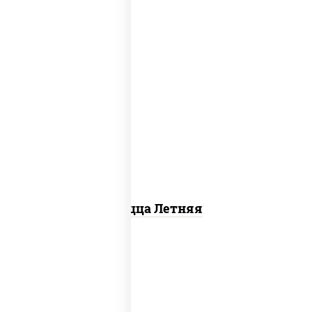
соус "шеф" (майонез соус соевый зелень
чеснок), помидоры, грудка куриная,
огурцы свежие, моцарелла для пиццы
Пицца Летняя
соус "томатно - горчичный", моцарелла