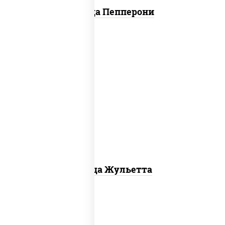
Пицца Пепперони
грибы шампиньоны, моцарелла для
пиццы
Пицца Жульетта