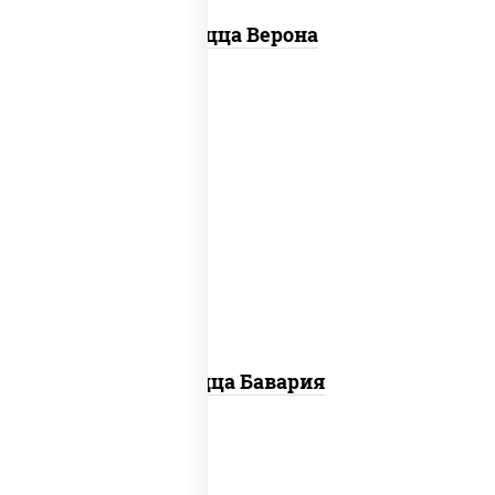
Пицца Верона
соус "горчичный" (майонез горчица),
моцарелла для пиццы, колбаса
"пепперони", ветчина, помидоры
Пицца Бавария