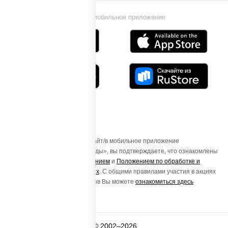
Установи мобильное приложение
Осуществляя вход на этот Сайт/в мобильное приложение
«ПиццаСушиВок - доставка еды», вы подтверждаете, что ознакомлены
с
Пользовательским соглашением
и
Положением по обработке и
защите персональных данных
. С общими правилами участия в акциях
и порядке получения подарков Вы можете
ознакомиться здесь
© 2002–2026