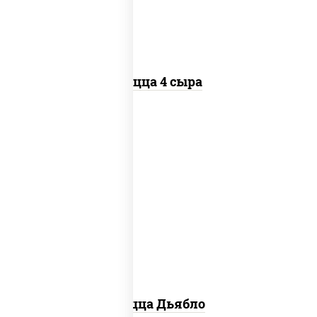
Пицца 4 сыра
соус "техасский барбекю", моцарелла
для пиццы, лук красный, колбаса
"салями", ветчина, перец "халапеньо",
помидоры, огурцы маринованные
Пицца Дьябло