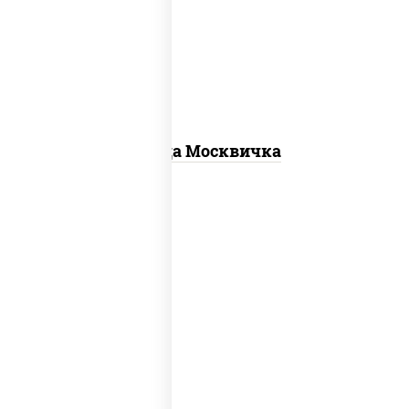
для пиццы, шампиньоны св, помидоры,
перец болгарский, говядина, грудка
куриная, бекон
Пицца Москвичка
соус "шеф" (майонез соус соевый зелень
чеснок), моцарелла для пиццы, колбаса
"пепперони", шампиньоны св, помидоры