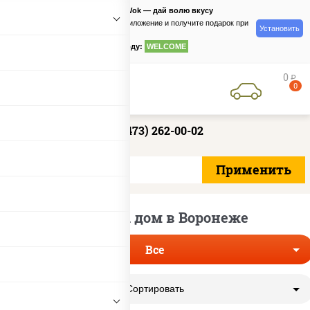
PizzaSushiWok — дай волю вкусу
Скачайте приложение и получите подарок при
Установить
заказе
по промокоду:
WELCOME
0
руб
0
+7 (473) 262-00-02
Пицца на дом в Воронеже
Все
Сортировать