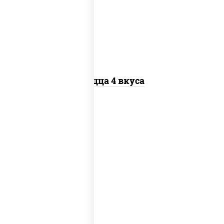
"пепперони", бекон, перец "халапеньо",
грудка куриная, помидоры, шампиньоны
св, ветчина
Пицца 4 вкуса
пицца соус (томаты базилик орегано
чеснок), моцарелла для пиццы