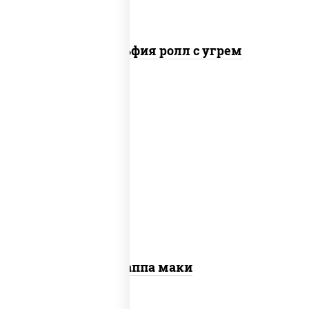
Филадельфия ролл с угрем
пост
рис, нори, огурцы свежие, кунжут
Каппа маки