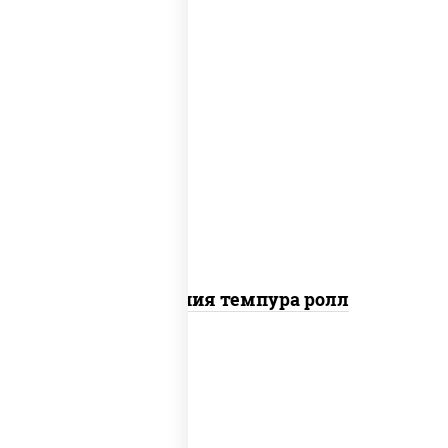
рис, нори, икра "масаго", майонез, краб
снежный, огурцы свежие, авокадо,
сухари панировочные
Калифорния темпура ролл
рис, нори, сыр сливочный, огурцы