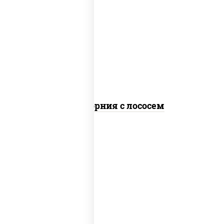
рис, нори, майонез, авокадо, огурцы
свежие, лосось слабосоленый, икра
"масаго"
Калифорния с лососем
рис, нори, сыр сливочный, огурцы
свежие, лосось слабосоленый