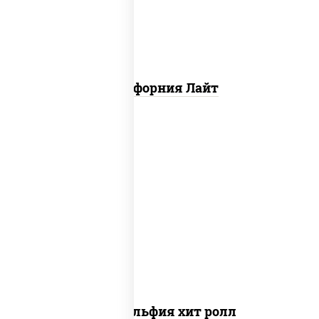
Калифорния Лайт
рис, нори, сыр сливочный, огурцы
свежие, омлет, лосось слабосоленый
Филадельфия хит ролл