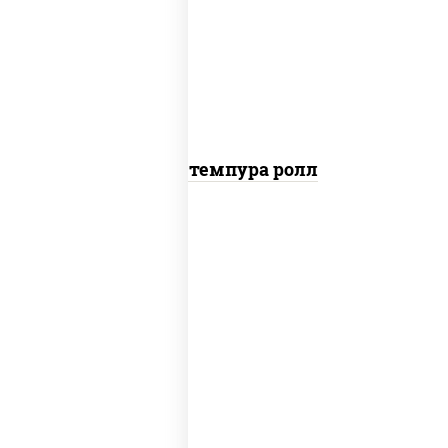
рис, нори, тунец, омлет, соус "спайс"
(майонез соус чили соус шрирача), сухари
панировочные
Тунец темпура ролл
соус "цезарь" (масло растительное
загустители сахар яйца чеснок специи
перец черный консерванты), сыр
"пармезан", рис, нори, салат "айсберг",
помидоры, куриная грудка с паприкой,
сухари панировочные