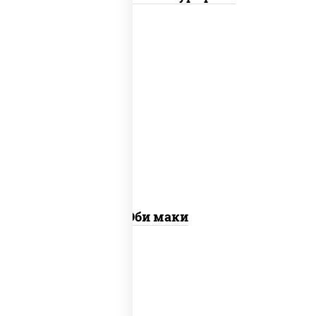
рис, нори, креветки
Эби маки
рис, нори, сыр сливочный, огурцы