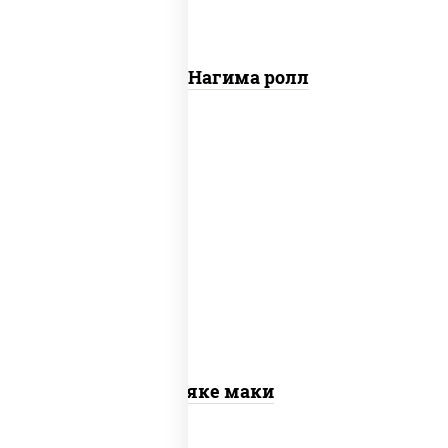
Сяке Нагима ролл
рис, нори, лосось слабосоленый
Сяке маки