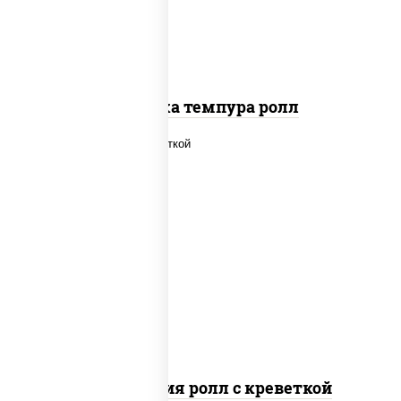
Креветка темпура ролл
рис, нори, огурцы свежие, салат
"айсберг", сыр сливочный, креветки,
соус "унаги"
Филадельфия ролл с креветкой