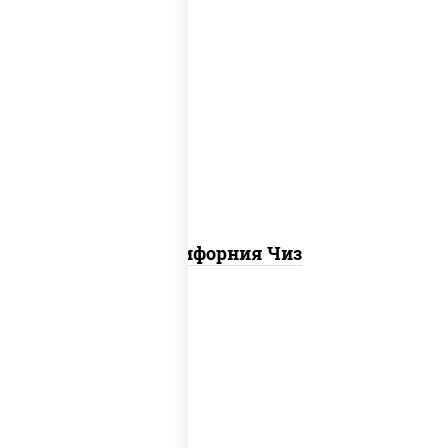
рис, нори, сыр сливочный, икра "масаго"
Калифорния Чиз
рис, нори, креветки, сыр сливочный,
салат "айсберг", сухари панировочные