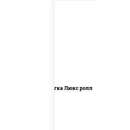
креветки, рис, нори, майонез, икра
"масаго", кляр, сухари панировочные,
кунжут
Креветка Люкс ролл