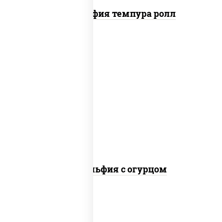
Филадельфия темпура ролл
рис, нори, сыр сливочный, огурцы
свежие, лосось слабосоленый
Филадельфия с огурцом