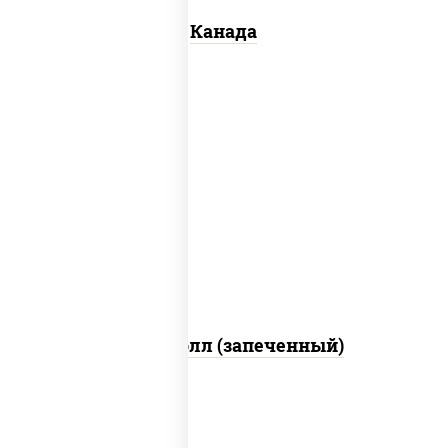
Канада
рис, нори, сыр сливочный, бекон, куриная
грудка с паприкой, сыр "пармезан", соус
"цезарь" (масло растительное
загустители сахар яйца чеснок специи
перец черный консерванты)
Митто ролл (запеченный)