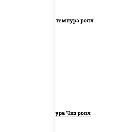
Бекон темпура ролл
рис, нори, сыр сливочный, сухари
панировочные
Темпура Чиз ролл