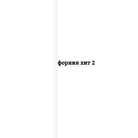
рис, нори, майонез, авокадо, краб
снежный, икра "масаго"
Калифорния хит 2
рис, нори, бекон, соус "техасский
барбекю", сыр сливочный, огурцы
свежие, сухари панировочные