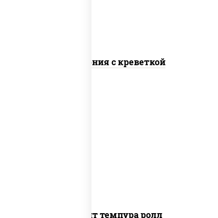
Калифорния с креветкой
рис, нори, угорь копченый, икра
"масаго", сыр сливочный, огурцы свежие,
сухари панировочные
Динамит темпура ролл