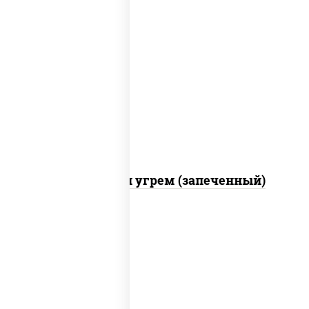
рис, нори, огурцы свежие, креветки,
угорь копченый, икра "масаго", соус
"хот" (майонез кетчуп табаско чеснок
масаго)
С креветкой и угрем (запеченный)
рис, нори, майонез, огурцы свежие,
авокадо, креветки, икра "масаго"