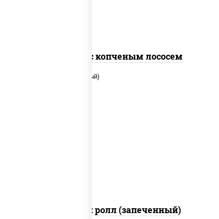
Спайс ролл с копченым лососем
рис, нори, сыр сливочный, помидоры,
куриная грудка с паприкой, соус "спайс"
(майонез соус чили соус шрирача)
Чили чикен ролл (запеченный)