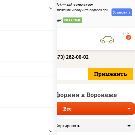
PizzaSushiWok — дай волю вкусу
Скачайте приложение и получите подарок при
Установить
заказе
по промокоду:
WELCOME
0
руб
0
+7 (473) 262-00-02
Роллы калифорния в Воронеже
Все
Сортировать