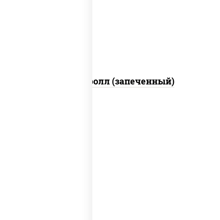
свежие, икра "масаго", соус "яки"
(майонез чеснок масаго лосось
слабосолёный), соус "унаги"
Сальмон ролл (запеченный)
соус "унаги", рис, нори, сыр сливочный,
огурцы свежие, лосось слабосоленый,
угорь копченый, кунжут