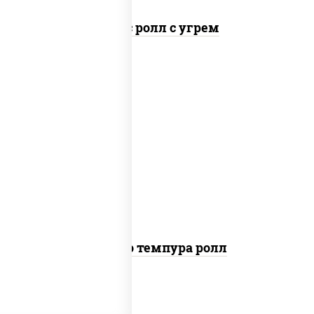
Спайс ролл с угрем
рис, нори, тунец, сыр сливочный, огурцы
свежие, соус "спайс" (майонез соус чили
соус шрирача), сухари панировочные
Бонито темпура ролл