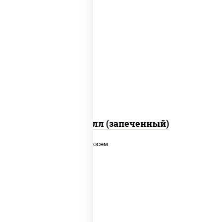
рис, нори, сыр сливочный, салат
"айсберг", куриная грудка с паприкой,
лук фри, сыр "пармезан", соус "цезарь"
(масло растительное загустители
сахар яйца чеснок специи перец черный
консерванты)
Хотто ролл (запеченный)
рис, нори, соус "спайс" (майонез соус
чили соус шрирача), лосось копченый