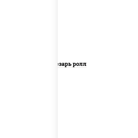
соус "цезарь" (масло растительное
загустители сахар яйца чеснок специи
перец черный консерванты), сыр
"пармезан", рис, нори, куриная грудка с
паприкой, салат "айсберг", кунжут
Цезарь ролл
рис, нори, сыр сливочный, угорь
копченый, соус "унаги", кунжут