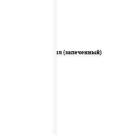
свежие, креветки, лосось слабосоленый,
соус "унаги", соус "спайс" (майонез соус
чили соус шрирача), икра "масаго"
Ойси ролл (запеченный)
рис, нори, соус "спайс" (майонез соус
чили соус шрирача), угорь копченый