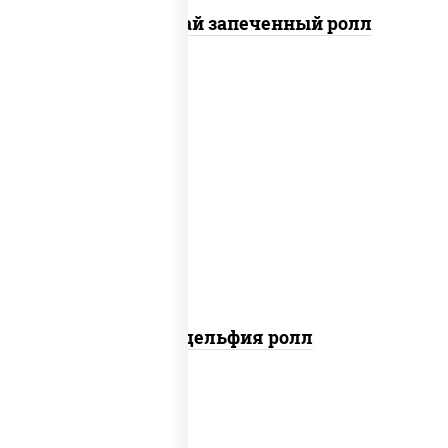
Кунсей фурай запеченный ролл
new
рис, нори, сыр сливочный, авокадо,
лосось слабосоленый
Филадельфия ролл