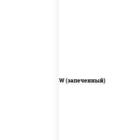
рис, нори, сыр сливочный, краб снежный,
соус "яки" (майонез чеснок масаго
лосось слабосолёный), соус "унаги"
Город PSW (запеченный)
рис, нори, майонез, краб снежный,
огурцы свежие, икра "масаго"