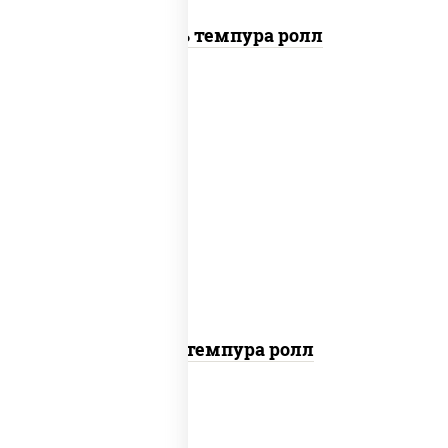
Цезарь темпура ролл
нори, краб снежный, сыр сливочный,
икра "масаго", омлет, угорь копченый,
сухари панировочные, соус "унаги"
Кани темпура ролл