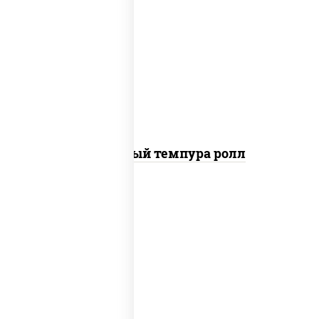
рис, нори, лосось слабосоленый, огурцы
свежие, сыр сливочный, сухари
панировочные
Сливочный темпура ролл
рис, нори, креветки, соус "спайс"
(майонез соус чили соус шрирача)