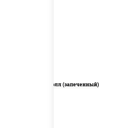
рис, нори, сыр сливочный, огурцы
свежие, куриная грудка с паприкой,
бекон, соус "унаги", кунжут
Бостон ролл (запеченный)
рис, нори, огурцы свежие, краб снежный,