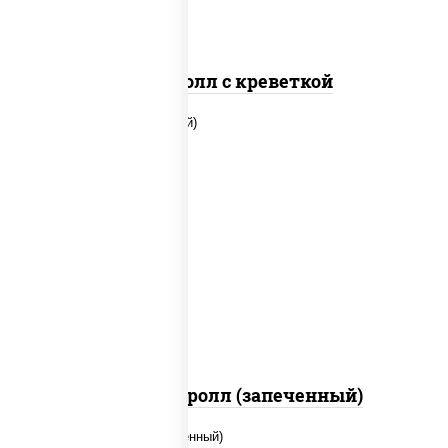
Спайс ролл с креветкой
рис, нори, огурцы свежие, помидоры,
куриная грудка с паприкой, соус "шеф"
(майонез соус соевый зелень чеснок)
Тори Маки ролл (запеченный)