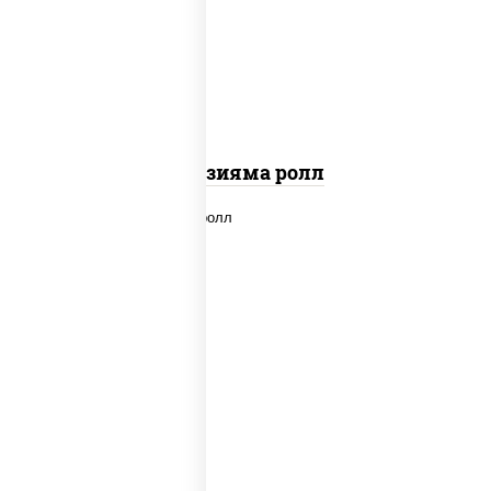
"вулкан" (креветки отварные; краб
снежный; майонез; чеснок; икра масаго)
Фудзияма ролл
new
рис, нори, лосось копченый, сыр
сливочный, огурцы свежие, соус "вулкан"
(креветки отварные; краб снежный;
майонез; чеснок; икра масаго), кунжут