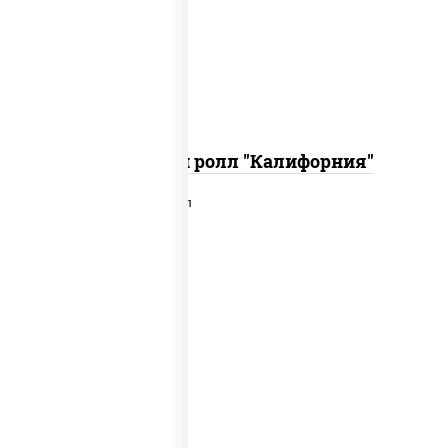
икра "масаго", соус "хот" (майонез
кетчуп табаско чеснок масаго)
Запеченный ролл "Калифорния"
рис, нори, сыр сливочный, лосось
слабосоленый, икра "масаго", сухари
панировочные