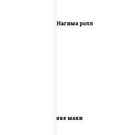
Сяке Нагима ролл
рис, нори, лосось слабосоленый
Сяке маки