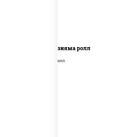
"вулкан" (креветки отварные; краб
снежный; майонез; чеснок; икра масаго)
Фудзияма ролл
new
рис, нори, лосось копченый, сыр
сливочный, огурцы свежие, соус "вулкан"
(креветки отварные; краб снежный;
майонез; чеснок; икра масаго), кунжут