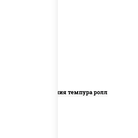
рис, нори, икра "масаго", майонез, краб
снежный, огурцы свежие, авокадо,
сухари панировочные
Калифорния темпура ролл
рис, нори, сыр сливочный, огурцы