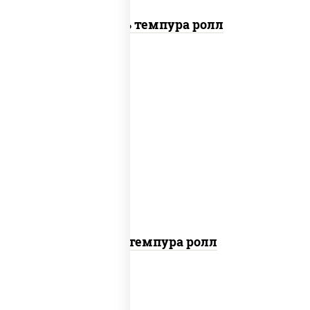
Цезарь темпура ролл
нори, краб снежный, сыр сливочный,
икра "масаго", омлет, угорь копченый,
сухари панировочные, соус "унаги"
Кани темпура ролл