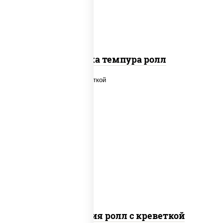
Креветка темпура ролл
рис, нори, огурцы свежие, салат
"айсберг", сыр сливочный, креветки,
соус "унаги"
Филадельфия ролл с креветкой