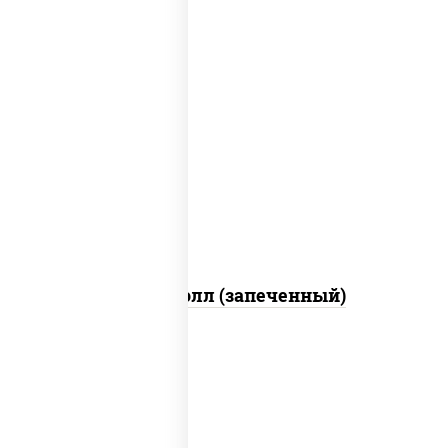
рис, нори, сыр сливочный, огурцы
свежие, куриная грудка с паприкой,
бекон, соус "унаги", кунжут
Бостон ролл (запеченный)
рис, нори, огурцы свежие, краб снежный,