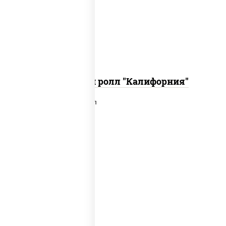
икра "масаго", соус "хот" (майонез
кетчуп табаско чеснок масаго)
Запеченный ролл "Калифорния"
рис, нори, сыр сливочный, лосось
слабосоленый, икра "масаго", сухари
панировочные