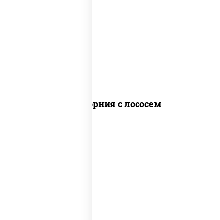
рис, нори, майонез, авокадо, огурцы
свежие, лосось слабосоленый, икра
"масаго"
Калифорния с лососем
рис, нори, сыр сливочный, огурцы
свежие, лосось слабосоленый