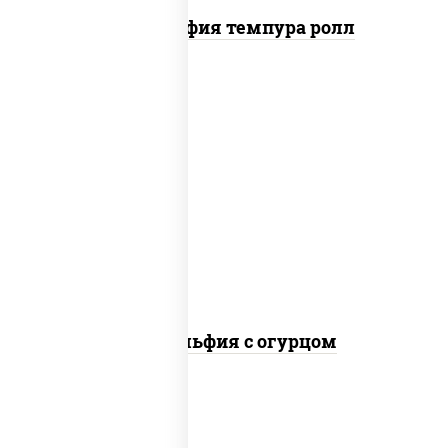
Филадельфия темпура ролл
рис, нори, сыр сливочный, огурцы
свежие, лосось слабосоленый
Филадельфия с огурцом