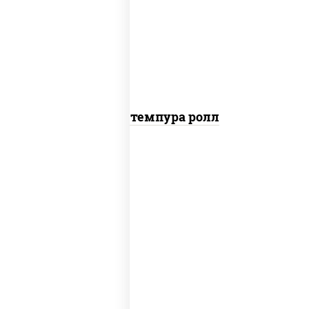
рис, нори, тунец, омлет, соус "спайс"
(майонез соус чили соус шрирача), сухари
панировочные
Тунец темпура ролл
соус "цезарь" (масло растительное
загустители сахар яйца чеснок специи
перец черный консерванты), сыр
"пармезан", рис, нори, салат "айсберг",
помидоры, куриная грудка с паприкой,
сухари панировочные