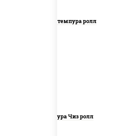
Бекон темпура ролл
рис, нори, сыр сливочный, сухари
панировочные
Темпура Чиз ролл