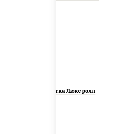
креветки, рис, нори, майонез, икра
"масаго", кляр, сухари панировочные,
кунжут
Креветка Люкс ролл