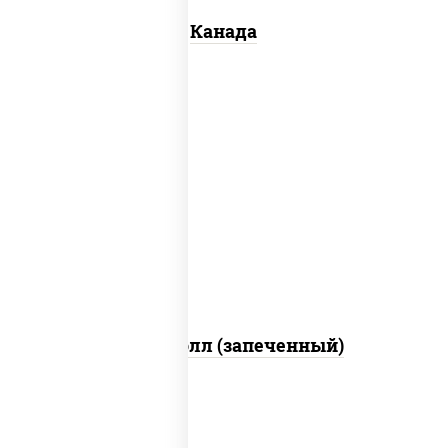
Канада
рис, нори, сыр сливочный, бекон, куриная
грудка с паприкой, сыр "пармезан", соус
"цезарь" (масло растительное
загустители сахар яйца чеснок специи
перец черный консерванты)
Митто ролл (запеченный)