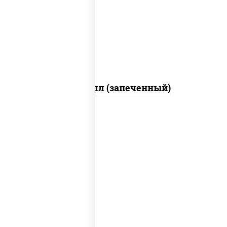
свежие, креветки, лосось слабосоленый,
соус "унаги", соус "спайс" (майонез соус
чили соус шрирача), икра "масаго"
Ойси ролл (запеченный)
рис, нори, соус "спайс" (майонез соус
чили соус шрирача), угорь копченый