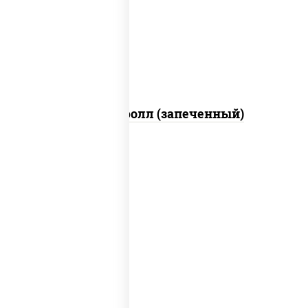
свежие, икра "масаго", соус "яки"
(майонез чеснок масаго лосось
слабосолёный), соус "унаги"
Сальмон ролл (запеченный)
соус "унаги", рис, нори, сыр сливочный,
огурцы свежие, лосось слабосоленый,
угорь копченый, кунжут