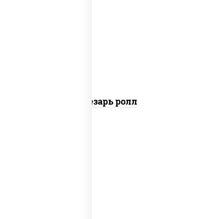
соус "цезарь" (масло растительное
загустители сахар яйца чеснок специи
перец черный консерванты), сыр
"пармезан", рис, нори, куриная грудка с
паприкой, салат "айсберг", кунжут
Цезарь ролл
рис, нори, сыр сливочный, угорь
копченый, соус "унаги", кунжут