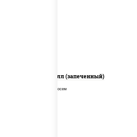
рис, нори, сыр сливочный, салат
"айсберг", куриная грудка с паприкой,
лук фри, сыр "пармезан", соус "цезарь"
(масло растительное загустители
сахар яйца чеснок специи перец черный
консерванты)
Хотто ролл (запеченный)
рис, нори, соус "спайс" (майонез соус
чили соус шрирача), лосось копченый