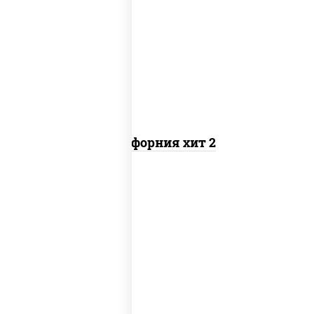
рис, нори, майонез, авокадо, краб
снежный, икра "масаго"
Калифорния хит 2
рис, нори, бекон, соус "техасский
барбекю", сыр сливочный, огурцы
свежие, сухари панировочные