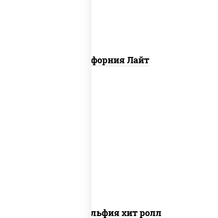
Калифорния Лайт
рис, нори, сыр сливочный, огурцы
свежие, омлет, лосось слабосоленый
Филадельфия хит ролл