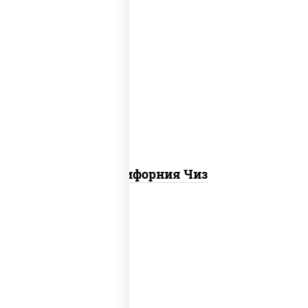
рис, нори, сыр сливочный, икра "масаго"
Калифорния Чиз
рис, нори, креветки, сыр сливочный,
салат "айсберг", сухари панировочные