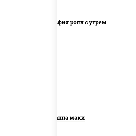
Филадельфия ролл с угрем
пост
рис, нори, огурцы свежие, кунжут
Каппа маки