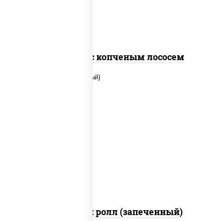
Спайс ролл с копченым лососем
рис, нори, сыр сливочный, помидоры,
куриная грудка с паприкой, соус "спайс"
(майонез соус чили соус шрирача)
Чили чикен ролл (запеченный)