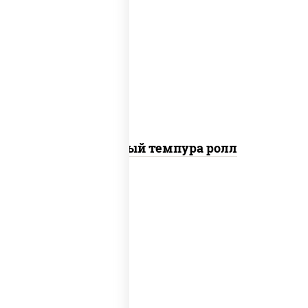
рис, нори, лосось слабосоленый, огурцы
свежие, сыр сливочный, сухари
панировочные
Сливочный темпура ролл
рис, нори, креветки, соус "спайс"
(майонез соус чили соус шрирача)