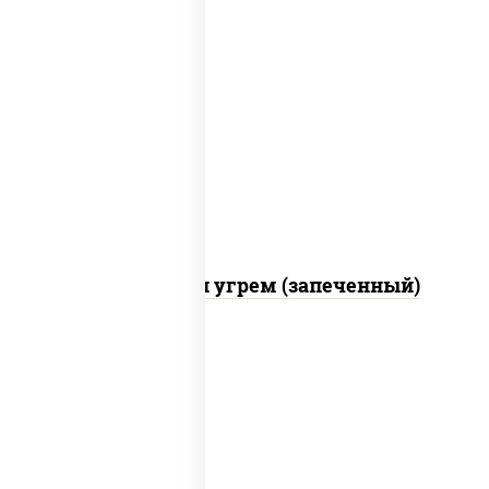
рис, нори, огурцы свежие, креветки,
угорь копченый, икра "масаго", соус
"хот" (майонез кетчуп табаско чеснок
масаго)
С креветкой и угрем (запеченный)
рис, нори, майонез, огурцы свежие,
авокадо, креветки, икра "масаго"