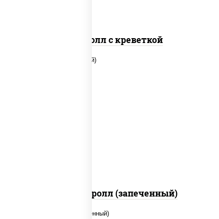
Спайс ролл с креветкой
рис, нори, огурцы свежие, помидоры,
куриная грудка с паприкой, соус "шеф"
(майонез соус соевый зелень чеснок)
Тори Маки ролл (запеченный)