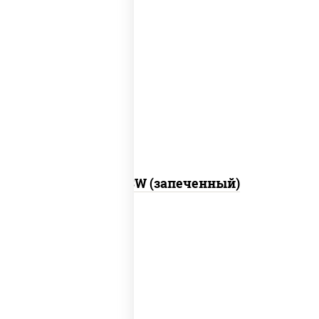
рис, нори, сыр сливочный, краб снежный,
соус "яки" (майонез чеснок масаго
лосось слабосолёный), соус "унаги"
Город PSW (запеченный)
рис, нори, майонез, краб снежный,
огурцы свежие, икра "масаго"