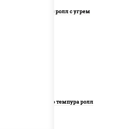
Спайс ролл с угрем
рис, нори, тунец, сыр сливочный, огурцы
свежие, соус "спайс" (майонез соус чили
соус шрирача), сухари панировочные
Бонито темпура ролл