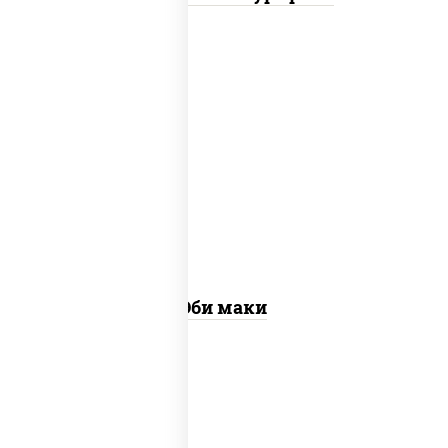
рис, нори, креветки
Эби маки
рис, нори, сыр сливочный, огурцы