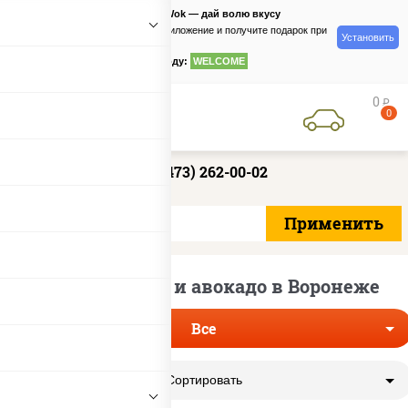
PizzaSushiWok — дай волю вкусу
Скачайте приложение и получите подарок при
Установить
заказе
по промокоду:
WELCOME
0
руб
0
+7 (473) 262-00-02
Роллы с рыбой и авокадо в Воронеже
Все
Сортировать