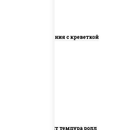
Калифорния с креветкой
рис, нори, угорь копченый, икра
"масаго", сыр сливочный, огурцы свежие,
сухари панировочные
Динамит темпура ролл