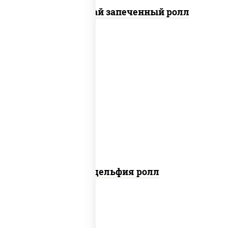
Кунсей фурай запеченный ролл
new
рис, нори, сыр сливочный, авокадо,
лосось слабосоленый
Филадельфия ролл