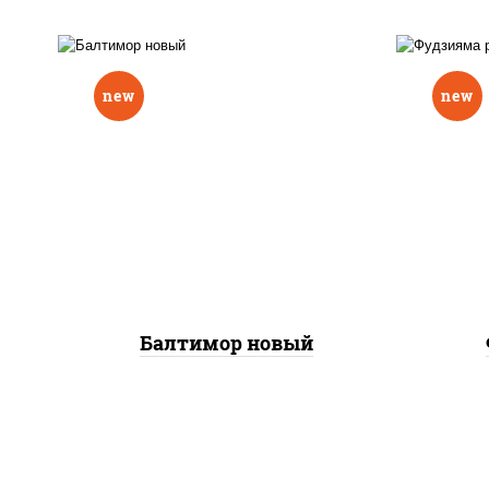
new
new
р
нори, рис, соус "вулкан"
слив
(креветки отварные; краб
икра
снежный; майонез; чеснок;
(кр
икра масаго), авокадо
сне
Балтимор новый