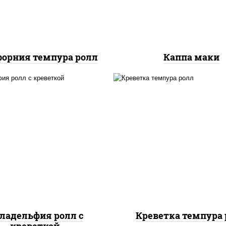
орния темпура ролл
Каппа маки
, нори, огурцы свежие,
рис, нори, креветки,
алат "айсберг", сыр
сливочный, салат
вочный, креветки, соус
"айсберг", сухари
"унаги"
панировочные
ладельфия ролл с
Креветка темпура 