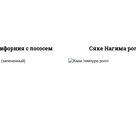
урцы свежие, лосось
огурцы свежие, лос
слабосоленый, икра
слабосоленый
"масаго"
ифорния с лососем
Сяке Нагима ро
, нори, сыр сливочный,
нори, краб снежный,
б снежный, соус "яки"
сливочный, икра "маса
айонез чеснок масаго
омлет, угорь копчен
сь слабосолёный), соус
сухари панировочные,
"унаги"
"унаги"