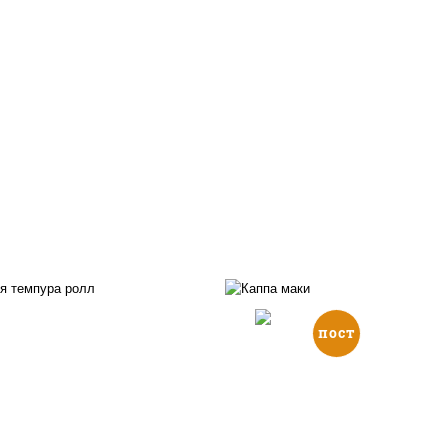
пост
, нори, икра "масаго",
йонез, краб снежный,
рис, нори, огурцы све
урцы свежие, авокадо,
кунжут
ухари панировочные