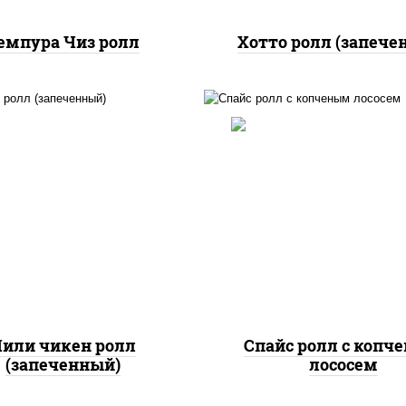
емпура Чиз ролл
Хотто ролл (запече
, нори, сыр сливочный,
доры, куриная грудка с
рис, нори, соус "спа
прикой, соус "спайс"
(майонез соус чили с
айонез соус чили соус
шрирача), лосось коп
шрирача)
или чикен ролл
Спайс ролл с копч
(запеченный)
лососем