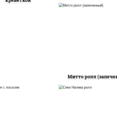
креветкой
рис, нори, сыр сливоч
бекон, куриная грудк
паприкой, сыр "пармез
соус "цезарь" (мас
растительное
загустители сахар я
чеснок специи пер
черный консервант
Митто ролл (запече
 нори, майонез, авокадо,
рис, нори, сыр сливоч