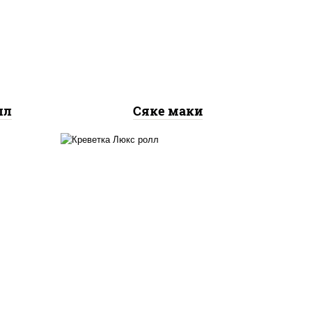
рис, нори, лосось
ось
слабосоленый
лл
Сяке маки
 сыр
креветки, рис, нори,
го",
майонез, икра "масаго",
ый,
кляр, сухари панировочные,
 соус
кунжут