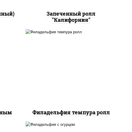
нный)
Запеченный ролл
"Калифорния"
рис, нори, сыр сливочный,
йс"
лосось слабосоленый, икра
оус
"масаго", сухари
ченый
панировочные
еным
Филадельфия темпура ролл