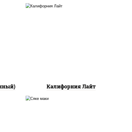
ный,
а с
ан",
рис, нори, майонез, краб
ло
снежный, огурцы свежие,
икра "масаго"
йца
ец
ы)
нный)
Калифорния Лайт
ный,