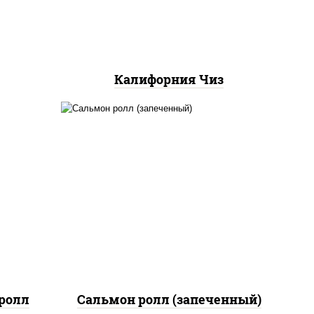
Калифорния Чиз
рис, нори, сыр сливочный,
 сыр
огурцы свежие, икра
"масаго", соус "яки"
(майонез чеснок масаго
лосось слабосолёный), соус
"унаги"
ролл
Сальмон ролл (запеченный)