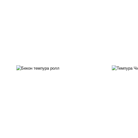
рис, нори, бекон, соус
"техасский барбекю", сыр
рис
сливочный, огурцы свежие,
с
сухари панировочные