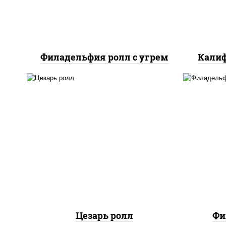
Филадельфия ролл с угрем
Калиф
соус "цезарь" (масло
растительное
загустители сахар яйца
рис
чеснок специи перец
с
черный консерванты), сыр
сли
"пармезан", рис, нори,
куриная грудка с паприкой,
салат "айсберг", кунжут
Цезарь ролл
Фи