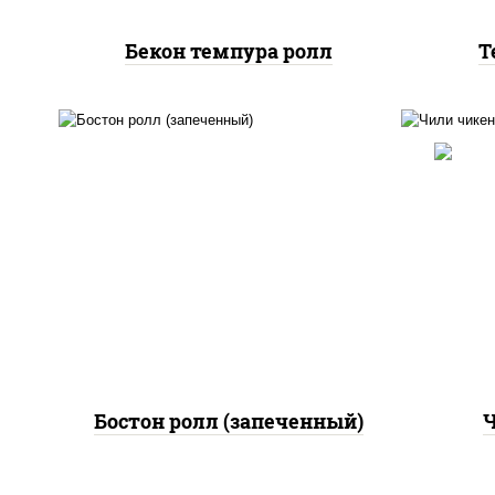
Бекон темпура ролл
Т
рис
рис, нори, сыр сливочный,
поми
огурцы свежие, куриная
па
грудка с паприкой, бекон,
(м
соус "унаги", кунжут
Бостон ролл (запеченный)
Ч