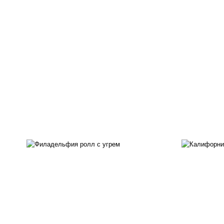
рис
рис, нори, сыр сливочный,
ма
угорь копченый, соус
ог
"унаги", кунжут
с