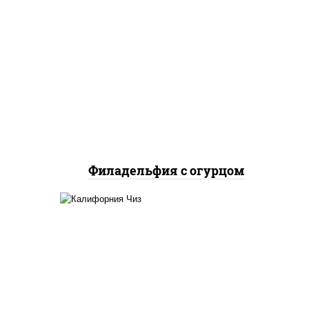
рис, нори, сыр сливочный,
огурцы свежие, лосось
слабосоленый
Филадельфия с огурцом
жие,
рис, нори, сыр сливочный,
икра "масаго"