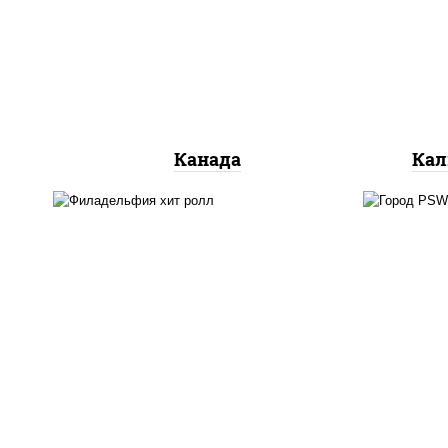
сливочный, огурцы свежие,
ог
лосось слабосоленый, угорь
копченый, кунжут
Канада
Кал
рис
рис, нори, сыр сливочный,
кра
огурцы свежие, омлет,
(м
лосось слабосоленый
лосо