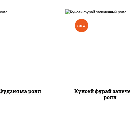
new
ис, нори, омлет, сыр
рис, нори, лосось копч
очный, огурцы свежие,
сыр сливочный, огу
 "масаго", соус "вулкан"
свежие, соус "вулка
еветки отварные; краб
(креветки отварные; 
жный; майонез; чеснок;
снежный; майонез; чес
икра масаго)
икра масаго), кунж
Фудзияма ролл
Кунсей фурай запе
ролл