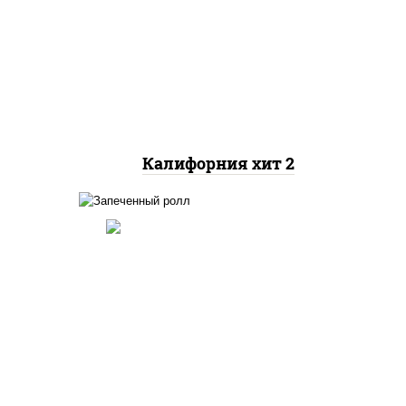
рис, нори, майонез, авокадо,
краб снежный, икра
"масаго"
Калифорния хит 2
ный,
иная
 фри,
рис, нори, огурцы свежие,
ус
краб снежный, икра
"масаго", соус "хот"
(майонез кетчуп табаско
йца
чеснок масаго)
ец
ы)