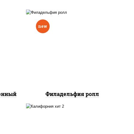
new
еный,
рцы
рис, нори, сыр сливочный,
н"
авокадо, лосось
краб
слабосоленый
нок;
ут
ченный
Филадельфия ролл